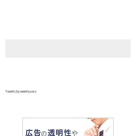
Tweets by weeklyascii