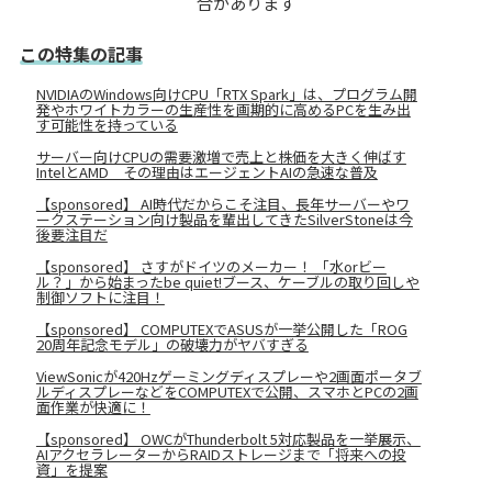
合があります
この特集の記事
NVIDIAのWindows向けCPU「RTX Spark」は、プログラム開
発やホワイトカラーの生産性を画期的に高めるPCを生み出
す可能性を持っている
サーバー向けCPUの需要激増で売上と株価を大きく伸ばす
IntelとAMD その理由はエージェントAIの急速な普及
【sponsored】 AI時代だからこそ注目、長年サーバーやワ
ークステーション向け製品を輩出してきたSilverStoneは今
後要注目だ
【sponsored】 さすがドイツのメーカー！ 「水orビー
ル？」から始まったbe quiet!ブース、ケーブルの取り回しや
制御ソフトに注目！
【sponsored】 COMPUTEXでASUSが一挙公開した「ROG
20周年記念モデル」の破壊力がヤバすぎる
ViewSonicが420Hzゲーミングディスプレーや2画面ポータブ
ルディスプレーなどをCOMPUTEXで公開、スマホとPCの2画
面作業が快適に！
【sponsored】 OWCがThunderbolt 5対応製品を一挙展示、
AIアクセラレーターからRAIDストレージまで「将来への投
資」を提案