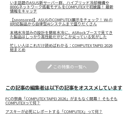
いま話題のASUS新サーバー群、ハイブリッド冷却機構や
800Gネットワーク搭載モデルをCOMPUTEXで初披露！ 最新
情報をキャッチ
【sponsored】 ASUSのCOMPUTEX展示をチェック！ Wi-Fi
8対応製品から自律型AIシステムまで盛りだくさん
本格水冷並みの設計を簡易水冷に、ASRockブースで見てき
た製品はしっかり高性能だがどこか尖っている気がした
忙しい人はこれだけ読めばわかる：COMPUTEX TAIPEI 2026
総まとめ
この特集の一覧へ
この記事の編集者は以下の記事をオススメしています
PCの祭典「COMPUTEX TAIPEI 2026」がまもなく開幕！ そもそも
COMPUTEXって何？
アスキーが必死にレポートする「COMPUTEX」って何？