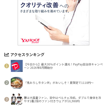
アクセスランキング
【今日から】最大30％ポイント還元！PayPay自治体キャンペ
ーン 2026年8月開始分
「鬼おろし牛タン丼」がおいしそ！夏限定で1110円～
腰は大風量ファン、背中はペルチェ冷却。ダブルで身体を冷
やす1着2役のファン付きウェアが10,980円