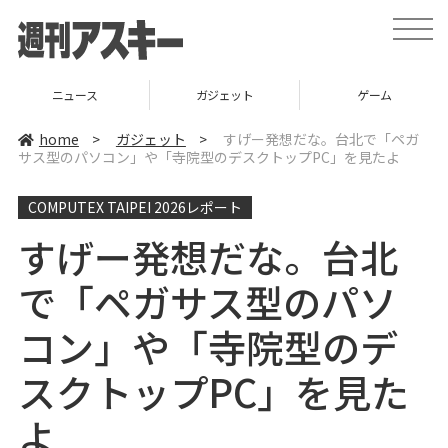
t
o
g
g
l
ニュース
ガジェット
ゲーム
e
n
a
home
>
ガジェット
>
すげー発想だな。台北で「ペガ
v
サス型のパソコン」や「寺院型のデスクトップPC」を見たよ
i
g
a
COMPUTEX TAIPEI 2026レポート
t
i
o
すげー発想だな。台北
n
で「ペガサス型のパソ
コン」や「寺院型のデ
スクトップPC」を見た
よ