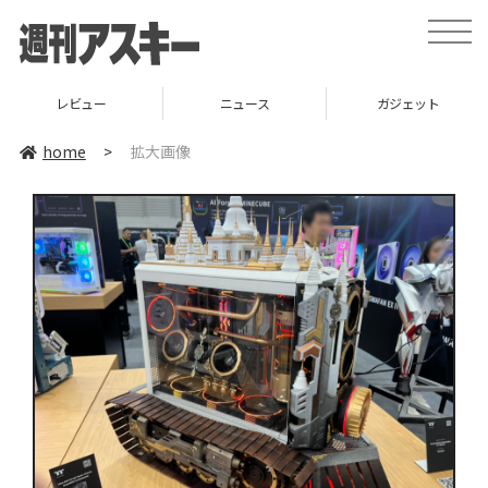
toggle
naviga
レビュー
ニュース
ガジェット
home
>
拡大画像