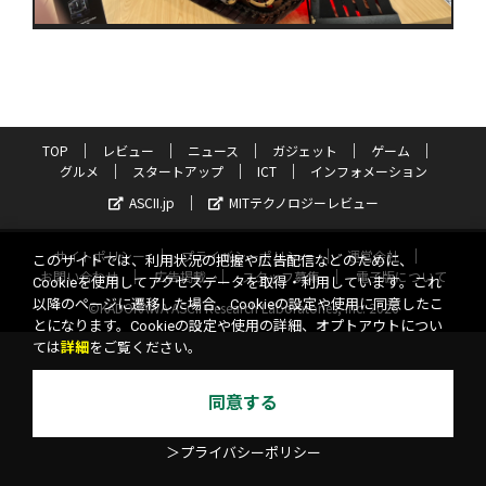
TOP
レビュー
ニュース
ガジェット
ゲーム
グルメ
スタートアップ
ICT
インフォメーション
ASCII.jp
MITテクノロジーレビュー
サイトポリシー
プライバシーポリシー
運営会社
このサイトでは、利用状況の把握や広告配信などのために、
お問い合わせ
広告掲載
スタッフ募集
電子版について
Cookieを使用してアクセスデータを取得・利用しています。これ
以降のページに遷移した場合、Cookieの設定や使用に同意したこ
©KADOKAWA ASCII Research Laboratories, Inc. 2026
とになります。Cookieの設定や使用の詳細、オプトアウトについ
ては
詳細
をご覧ください。
同意する
＞プライバシーポリシー