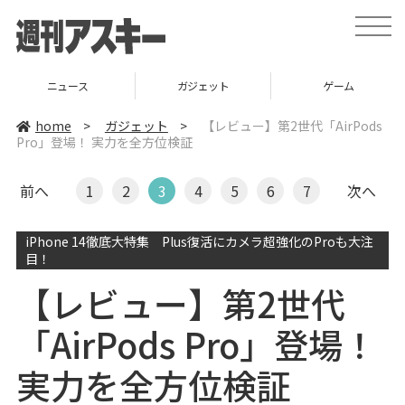
t
o
g
g
l
ニュース
ガジェット
ゲーム
e
n
a
home
>
ガジェット
>
【レビュー】第2世代「AirPods
v
Pro」登場！ 実力を全方位検証
i
g
a
t
前へ
1
2
3
4
5
6
7
次へ
i
o
n
iPhone 14徹底大特集 Plus復活にカメラ超強化のProも大注
目！
【レビュー】第2世代
「AirPods Pro」登場！
実力を全方位検証