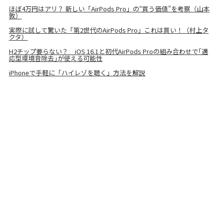
ほぼ4万円はアリ？ 新しい「AirPods Pro」の“買う価値”を考察（山本
敦）
実際に試して驚いた「第2世代のAirPods Pro」これは買い！（村上タ
クタ）
H2チップ要らない？ iOS 16.1と初代AirPods Proの組み合わせで｢適
応型環境音除去｣が使える可能性
iPhoneで手軽に「ハイレゾを聴く」方法を解説