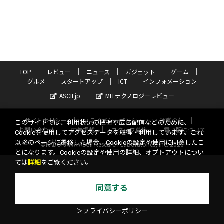
TOP
レビュー
ニュース
ガジェット
ゲーム
グルメ
スタートアップ
ICT
インフォメーション
ASCII.jp
MITテクノロジーレビュー
サイトポリシー
プライバシーポリシー
運営会社
このサイトでは、利用状況の把握や広告配信などのために、
お問い合わせ
広告掲載
スタッフ募集
電子版について
Cookieを使用してアクセスデータを取得・利用しています。これ
以降のページに遷移した場合、Cookieの設定や使用に同意したこ
©KADOKAWA ASCII Research Laboratories, Inc. 2026
とになります。Cookieの設定や使用の詳細、オプトアウトについ
ては
詳細
をご覧ください。
同意する
＞プライバシーポリシー