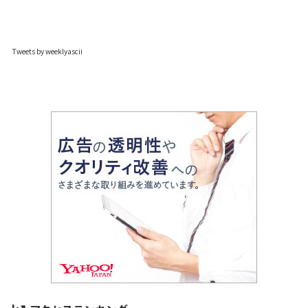
Tweets by weeklyascii