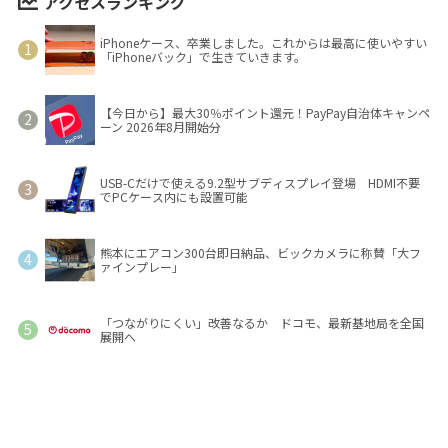
アクセスランキング
iPhoneケース、卒業しました。これからは最高に使いやすい
「iPhoneバック」で生きていきます。
【今日から】最大30％ポイント還元！PayPay自治体キャンペ
ーン 2026年8月開始分
USB-Cだけで使える9.2型サブディスプレイ登場 HDMI不要
でPCケース内にも設置可能
熊本にエアコン300台即日納品、ビックカメラに称賛「大フ
ァインプレー」
「つながりにくい」改善なるか ドコモ、最新基地局を全国
展開へ