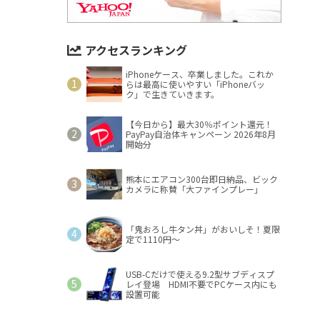
アクセスランキング
iPhoneケース、卒業しました。これか
らは最高に使いやすい「iPhoneバッ
ク」で生きていきます。
【今日から】最大30％ポイント還元！
PayPay自治体キャンペーン 2026年8月
開始分
熊本にエアコン300台即日納品、ビック
カメラに称賛「大ファインプレー」
「鬼おろし牛タン丼」がおいしそ！夏限
定で1110円～
USB-Cだけで使える9.2型サブディスプ
レイ登場 HDMI不要でPCケース内にも
設置可能