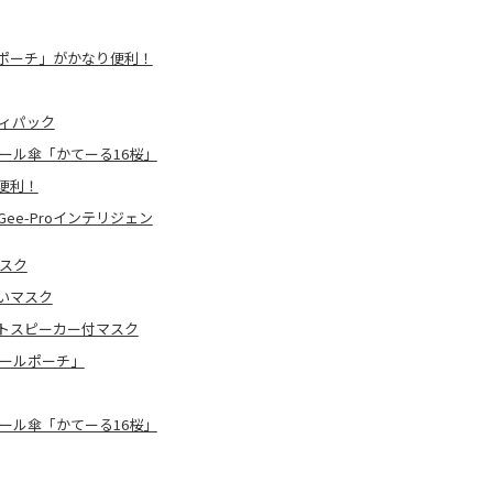
ポーチ」がかなり便利！
ィパック
ール傘「かてーる16桜」
便利！
e-Proインテリジェン
スク
いマスク
トスピーカー付マスク
ロールポーチ」
ール傘「かてーる16桜」