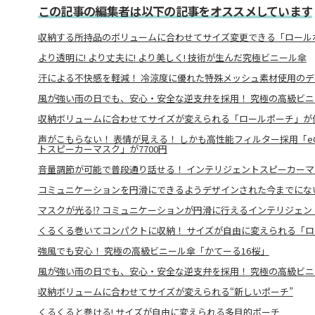
この記事の編集者は以下の記事をオススメしています
収納する所持品のボリュームに合わせてサイズ変更できる「ロール
より透明に! より丈夫に! より美しく! 技術が生んだ究極ビニール傘
汗による不快感を軽減！ 冷涼度に優れた特殊メッシュ素材使用のデ
風が強い雨の日でも、安心・安全な逆支弁を採用！ 究極の高級ビニ
収納ボリュームに合わせてサイズが変えられる「ロールポーチ」が
声がこもらない！ 表情が見える！ しかも高性能フィルター採用「eGe
トスピーカーマスク」が7700円
音量調節が可能で普段通り話せる！ インテリジェントスピーカーマ
コミュニケーションを円滑にできるようデザインされた今までにな
マスクが光る⁉ コミュニケーションが円滑に行えるインテリジェン
くるくる巻いてコンパクトに収納！ サイズが自由に変えられる「
強風でも安心！ 究極の高級ビニール傘「かてーる16桜」
風が強い雨の日でも、安心・安全な逆支弁を採用！ 究極の高級ビニ
収納ボリュームに合わせてサイズが変えられる“新しいポーチ”
くるくると巻ける! サイズが自由に変えられる多目的ポーチ