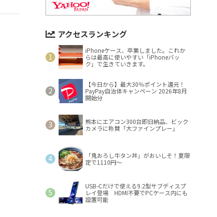
アクセスランキング
iPhoneケース、卒業しました。これか
らは最高に使いやすい「iPhoneバッ
ク」で生きていきます。
【今日から】最大30％ポイント還元！
PayPay自治体キャンペーン 2026年8月
開始分
熊本にエアコン300台即日納品、ビック
カメラに称賛「大ファインプレー」
「鬼おろし牛タン丼」がおいしそ！夏限
定で1110円～
USB-Cだけで使える9.2型サブディスプ
レイ登場 HDMI不要でPCケース内にも
設置可能