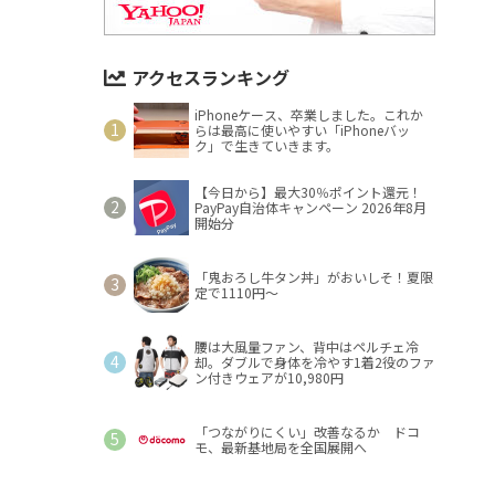
アクセスランキング
iPhoneケース、卒業しました。これか
らは最高に使いやすい「iPhoneバッ
ク」で生きていきます。
【今日から】最大30％ポイント還元！
PayPay自治体キャンペーン 2026年8月
開始分
「鬼おろし牛タン丼」がおいしそ！夏限
定で1110円～
腰は大風量ファン、背中はペルチェ冷
却。ダブルで身体を冷やす1着2役のファ
ン付きウェアが10,980円
「つながりにくい」改善なるか ドコ
モ、最新基地局を全国展開へ