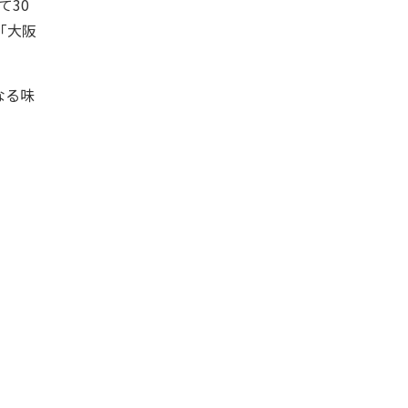
て30
「大阪
なる味