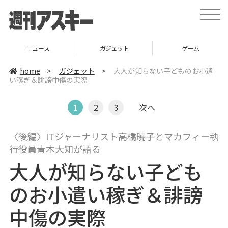
t
o
g
g
l
ニュース
ガジェット
ゲーム
e
n
a
home
>
ガジェット
>
大人が知らない子どものお小遣
v
い稼ぎ＆誹謗中傷の実際
i
g
a
t
1
2
3
次へ
i
o
n
〈後編〉ITジャーナリスト高橋暁子とマカフィー執
行役員青木大知が語る
大人が知らない子ども
のお小遣い稼ぎ＆誹謗
中傷の実際