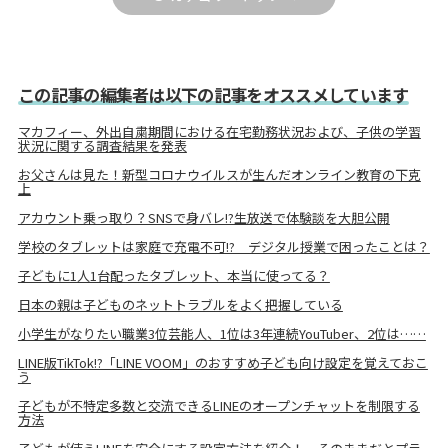
この記事の編集者は以下の記事をオススメしています
マカフィー、外出自粛期間における在宅勤務状況および、子供の学習
状況に関する調査結果を発表
お父さんは見た！新型コロナウイルスが生んだオンライン教育の下克
上
アカウント乗っ取り？SNSで身バレ!?生放送で体験談を大胆公開
学校のタブレットは家庭で充電不可!? デジタル授業で困ったことは？
子どもに1人1台配ったタブレット、本当に使ってる？
日本の親は子どものネットトラブルをよく把握している
小学生がなりたい職業3位芸能人、1位は3年連続YouTuber、2位は……
LINE版TikTok!?「LINE VOOM」のおすすめ子ども向け設定を覚えておこ
う
子どもが不特定多数と交流できるLINEのオープンチャットを制限する
方法