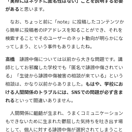
「実際にはネットに匿名性はない」ことを説明する必要
がある
と思います。
なお、ちょっと前に「note」に投稿したコンテンツか
ら簡単に投稿者のIPアドレスを知ることができ、それを
検索することでそのユーザーのネット動向が明らかにな
ってしまう、という事件もありましたね。
高橋
誹謗中傷については以前から大きな問題です。講
師としてお邪魔した学校でも「匿名で誹謗中傷されてい
る」「生徒から誹謗中傷被害の相談が来ている」という
相談は、かなり以前からありました。
もはや、学校にお
ける人間関係のトラブルには、SNSでの問題が必ず含ま
れる
といって間違いありません。
人間関係に齟齬が生まれ、うまくコミュニケーション
もできないために生まれた鬱屈した気持ちを吐き出す場
として、個人に対する誹謗中傷が選択されてしまうこと