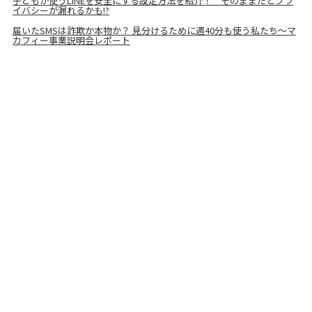
子どもが使うLINEを安全にする設定方法を紹介！ そのままだとプラ
イバシーが漏れるかも!?
届いたSMSは詐欺か本物か？ 見分けるために週40分も使う私たち～マ
カフィー事業説明会レポート