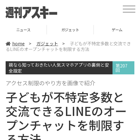
t
o
g
g
l
ニュース
ガジェット
ゲーム
e
n
a
home
>
ガジェット
>
子どもが不特定多数と交流でき
v
るLINEのオープンチャットを制限する方法
i
g
a
親なら知っておきたい人気スマホアプリの裏側と安
t
第207
i
回
全設定
o
n
アクセス制限のやり方を画像で紹介
子どもが不特定多数と
交流できるLINEのオー
プンチャットを制限す
る方法