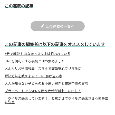
この連載の記事
この連載の一覧へ
この記事の編集者は以下の記事をオススメしています
5分で解説！ あなたとスマホは狙われている
LINEを便利にする裏技とTIPS集めました
メルカリお得情報局 スマホで簡単安心フリマ生活
解決方法を教えます！ LINE駆け込み寺
大人が知らない子どものお小遣い稼ぎ＆誹謗中傷の実際
プライベートでもVPNを使う時代が到来したかも？
「ウイルス感染しています！」と驚かせてウイルス感染させる偽警告
に注意