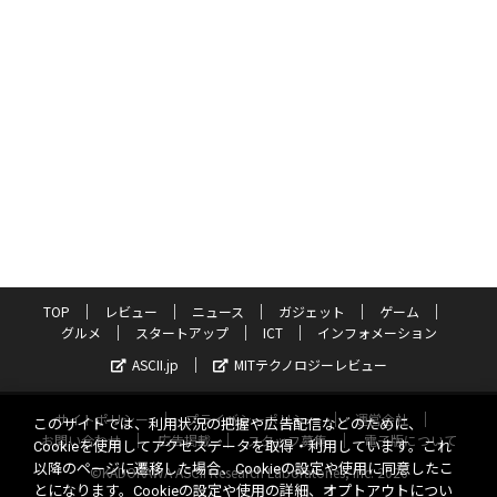
TOP
レビュー
ニュース
ガジェット
ゲーム
グルメ
スタートアップ
ICT
インフォメーション
ASCII.jp
MITテクノロジーレビュー
サイトポリシー
プライバシーポリシー
運営会社
このサイトでは、利用状況の把握や広告配信などのために、
お問い合わせ
広告掲載
スタッフ募集
電子版について
Cookieを使用してアクセスデータを取得・利用しています。これ
以降のページに遷移した場合、Cookieの設定や使用に同意したこ
©KADOKAWA ASCII Research Laboratories, Inc. 2026
とになります。Cookieの設定や使用の詳細、オプトアウトについ