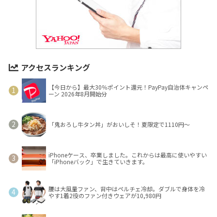
アクセスランキング
【今日から】最大30％ポイント還元！PayPay自治体キャンペ
ーン 2026年8月開始分
「鬼おろし牛タン丼」がおいしそ！夏限定で1110円～
iPhoneケース、卒業しました。これからは最高に使いやすい
「iPhoneバック」で生きていきます。
腰は大風量ファン、背中はペルチェ冷却。ダブルで身体を冷
やす1着2役のファン付きウェアが10,980円