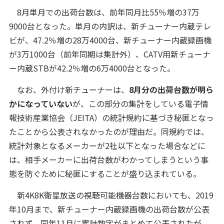
8月単月での出荷台数は、前年同月比55％増の37万
9000台となった。単月の内訳は、新チューナー内蔵テレ
ビが、47.2％増の28万4000台、新チューナー内蔵録画機
が3万1000台（前年同期は集計外）、CATV用新チューナ
ー内蔵STBが42.2％増の6万4000台となった。
なお、外付け新チューナーは、
8月分の出荷台数が明ら
かになっていない
が、この部分の集計をしている電子情
報技術産業協会（JEITA）の統計規約に基づき秘匿となっ
たことから公表されなかったのが理由だ。同規約では、
統計対象となるメーカーが2社以下となった場合などに
は、相手メーカーに出荷台数がわかってしまうという事
態を防ぐために秘匿にすることが盛り込まれている。
新4K8K衛星放送の視聴可能機器台数においても、2019
年10月まで、新チューナー内蔵録画機の出荷台数が公表
されず、同年11月に累計数字がまとめて公表されたが。