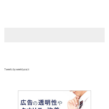
Tweets by weeklyascii