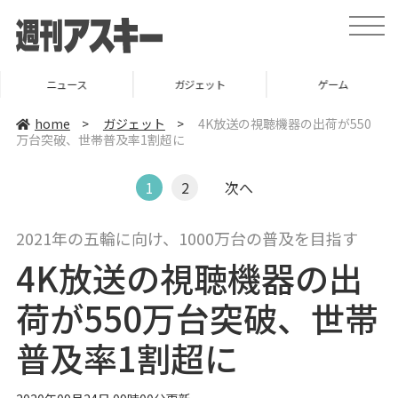
t
o
g
g
l
ニュース
ガジェット
ゲーム
e
n
a
home
>
ガジェット
>
4K放送の視聴機器の出荷が550
v
万台突破、世帯普及率1割超に
i
g
a
t
1
2
次へ
i
o
n
2021年の五輪に向け、1000万台の普及を目指す
4K放送の視聴機器の出
荷が550万台突破、世帯
普及率1割超に