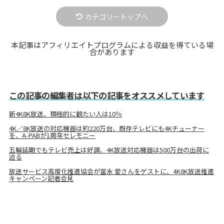
カテゴリートップへ
本記事はアフィリエイトプログラムによる収益を得ている場
合があります
この記事の編集者は以下の記事をオススメしています
新4K8K放送、積極的に観たい人は10％
4K／8K放送の対応機器は約220万台、既存テレビにも4Kチューナー
を、A-PABが1周年セレモニー
五輪延期でもテレビ売上は好調、4K放送対応機器は500万台の出荷に
迫る
放送サービス高度化推進協会が冨永 愛さんをゲストに、4K8K放送推進
キャンペーン記者会見