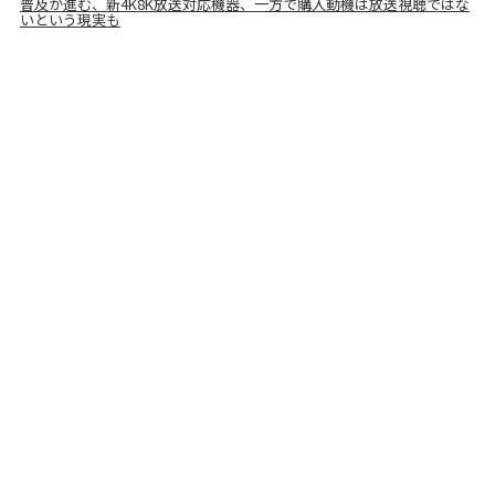
普及が進む、新4K8K放送対応機器、一方で購入動機は放送視聴ではな
いという現実も