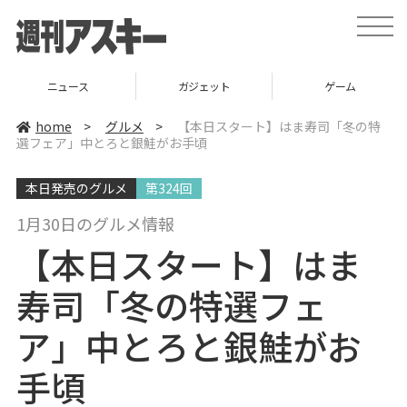
t
o
g
g
l
ニュース
ガジェット
ゲーム
e
n
a
home
>
グルメ
>
【本日スタート】はま寿司「冬の特
v
選フェア」中とろと銀鮭がお手頃
i
g
a
本日発売のグルメ
第324回
t
i
o
1月30日のグルメ情報
n
【本日スタート】はま
寿司「冬の特選フェ
ア」中とろと銀鮭がお
手頃