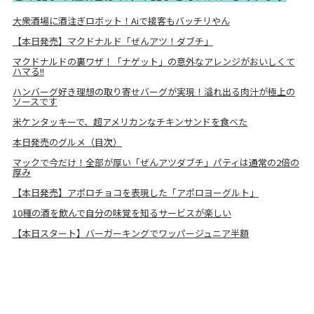
大衆酒場に酒注ぎロボット！Aiで接客もバッチリやん
【本日発売】マクドナルド「ぜんアツ！ダブチ」
マクドナルドの裏ワザ！「ナゲット」の意外なアレンジがおいしくて
ハマる!!
ハンバーグ好き理想の取り寄せバーグが実現！溢れ出る肉汁が極上の
ソースです
米ケンタッキーで、超アメリカンなチキンサンドを食べた
本日発売のグルメ（目次）
マックで今だけ！全部が厚い「ぜんアツダブチ」パティは通常の2倍の
厚み
【本日発売】アポロチョコを表現した「アポロヨーグルト」
10種の酒を飲んで自分の味覚を知るサービスが楽しい
【本日スタート】バーガーキングでワッパージュニア半額