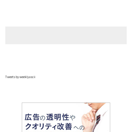
Tweets by weeklyascii