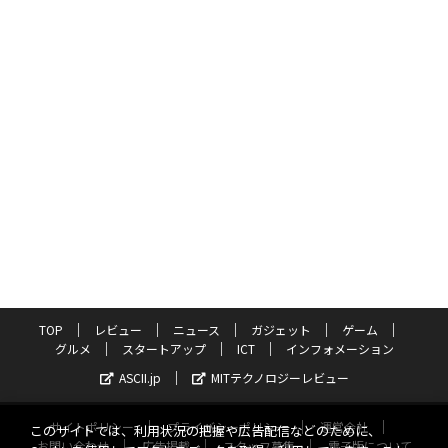
TOP
レビュー
ニュース
ガジェット
ゲーム
グルメ
スタートアップ
ICT
インフォメーション
ASCII.jp
MITテクノロジーレビュー
サイトポリシー
プライバシーポリシー
運営会社
このサイトでは、利用状況の把握や広告配信などのために、
お問い合わせ
広告掲載
スタッフ募集
電子版について