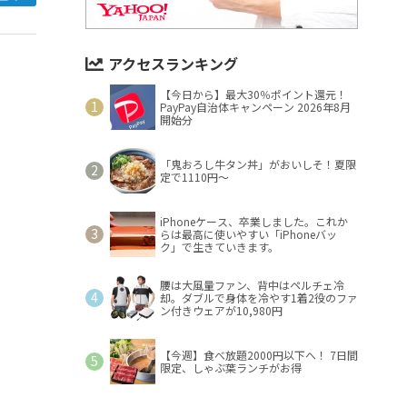
アクセスランキング
【今日から】最大30％ポイント還元！
PayPay自治体キャンペーン 2026年8月
開始分
「鬼おろし牛タン丼」がおいしそ！夏限
定で1110円～
iPhoneケース、卒業しました。これか
らは最高に使いやすい「iPhoneバッ
ク」で生きていきます。
腰は大風量ファン、背中はペルチェ冷
却。ダブルで身体を冷やす1着2役のファ
ン付きウェアが10,980円
【今週】食べ放題2000円以下へ！ 7日間
限定、しゃぶ葉ランチがお得