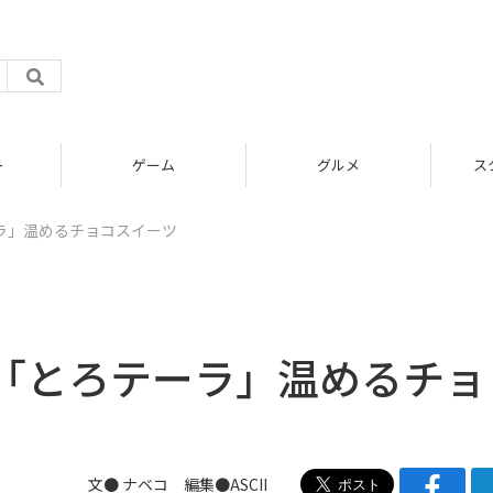
ム
グルメ
スタートアップ
ラ」温めるチョコスイーツ
「とろテーラ」温めるチョ
文●
ナベコ
編集●ASCII