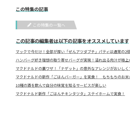
この特集の記事
この特集の一覧へ
この記事の編集者は以下の記事をオススメしています
マックで今だけ！全部が厚い「ぜんアツダブチ」パティは通常の2
ハンバーグ好き理想の取り寄せバーグが実現！溢れ出る肉汁が極上
マクドナルドの裏ワザ！「ナゲット」の意外なアレンジがおいしくて
マクドナルドの新作「ごはんバーガー」を実食！ もちもちのお米
10種の酒を飲んで自分の味覚を知るサービスが楽しい
マクドナルド新作「ごはんチキンタツタ」ステイホームで実食！