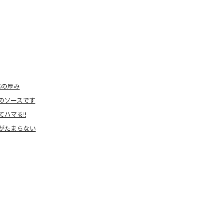
倍の厚み
のソースです
ハマる!!
がたまらない