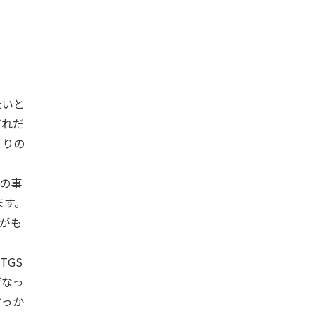
たいと
どれだ
とりの
の事
ます。
ンがも
TGS
行なっ
すっか