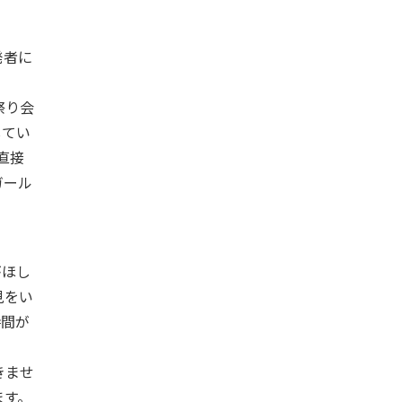
発者に
祭り会
してい
直接
ガール
がほし
見をい
時間が
きませ
ます。