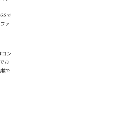
GSで
ラファ
はコン
でお
連載で