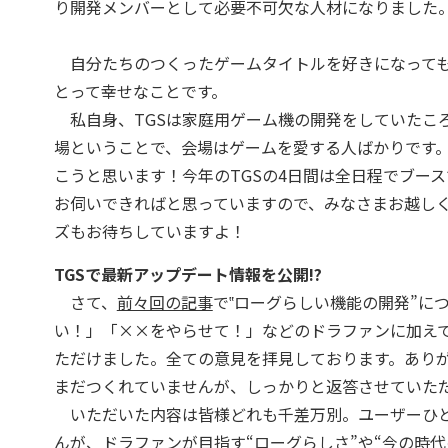
り開発メンバーとして必要不可欠な人材になりました
自分たちのつくったゲームタイトルを好きになっても
とって幸せなことです。
私自身、TGSは家庭用ゲーム機の開発をしていたこ
場ということで、会場はゲームを愛する人ばかりです
こうと思います！今年のTGSの4日間は全日程でブー
お伺いできればと思っていますので、みなさまお越し
ズもお待ちしていますよ！
TGSで最新アップデート情報を公開!?
さて、
前々回の記事
で‟ローグらしい機能の開発”に
い！」「××をやらせて！」などのドラファンに加え
ただけました。全ての意見を拝見しております。ありが
まだつくれていませんが、しっかりと返答させていた
いただいた内容は皆様どれも千差万別。ユーザーひと
んが、ドラファンが目指す“ローグらしさ”や“今の時