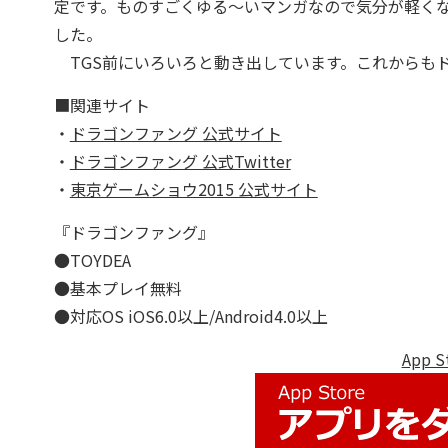
定です。ものすごくゆる～いマンガなので気分が軽く
した。
TGS前にいろいろと動き出しています。これからも
■関連サイト
・
ドラゴンファング 公式サイト
・
ドラゴンファング 公式Twitter
・
東京ゲームショウ2015 公式サイト
『ドラゴンファング』
●TOYDEA
●基本プレイ無料
●対応OS iOS6.0以上/Android4.0以上
App