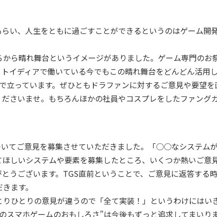
。
らい、人生をともに過ごすことができるというのはゲーム開
ろから晴れ舞台というイメージがありました。ゲーム専門のお
。トイディアで働いている今でもこの晴れ舞台をどんどん活用
スで立っています。ぜひともドラファンに対するご意見や要望を
くださいませ。もちろんほかの社員やコスプレをしたファング
ついてご意見を募集させていただきました。「○○なシステム
てほしいシステムや要素を募集したところ、いくつか熱いご意
とうございます。TGS直前ということで、ご意見に返答する
だきます。
りひとりの意見が違うので「全て実装！」というわけにはい
代のスマホゲームのおもしろさ”は今後もずっと追求してまいり