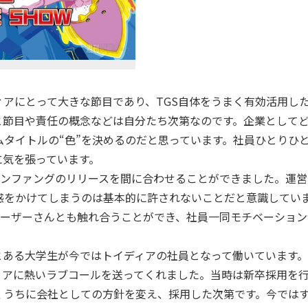
アにとって大きな節目であり、TGS自体をうまく有効活用し
と節目や責任の概念などは自分たち次第なのです。企業として
タイトルの“色”を決めるのだと思っています。社員ひとりひ
に気を張っています。
ゴンファングのリリースを間に合わせることができました。運営
惑をかけてしまうのは基本的に許されないことだと意識してい
接ユーザーさんとも触れ合うことができ、社員一同モチベーショ
ある大学生が今ではトイディアの社員となって働いています。
ィアに熱いラブコールを送ってくれました。当時は新卒採用を
くうちに会社としての方針を変え、採用した次第です。今では