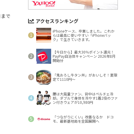
日まで
アクセスランキング
iPhoneケース、卒業しました。これか
らは最高に使いやすい「iPhoneバッ
ク」で生きていきます。
【今日から】最大30％ポイント還元！
PayPay自治体キャンペーン 2026年8月
開始分
「鬼おろし牛タン丼」がおいしそ！夏限
定で1110円～
腰は大風量ファン、背中はペルチェ冷
却。ダブルで身体を冷やす1着2役のファ
ン付きウェアが10,980円
「つながりにくい」改善なるか ドコ
モ、最新基地局を全国展開へ