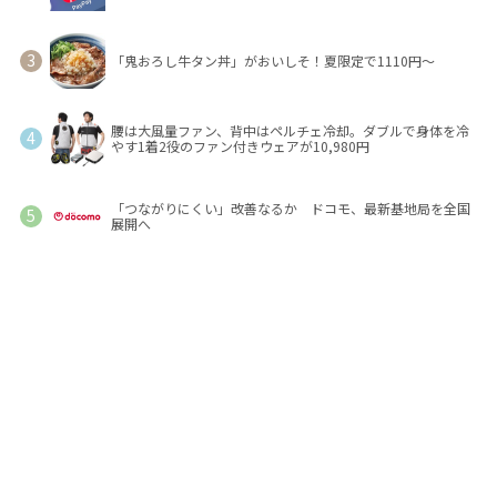
「鬼おろし牛タン丼」がおいしそ！夏限定で1110円～
腰は大風量ファン、背中はペルチェ冷却。ダブルで身体を冷
やす1着2役のファン付きウェアが10,980円
「つながりにくい」改善なるか ドコモ、最新基地局を全国
展開へ