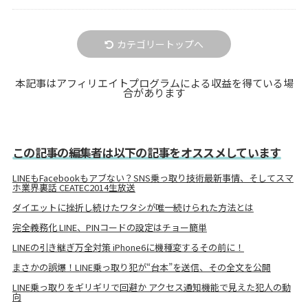
カテゴリートップへ
本記事はアフィリエイトプログラムによる収益を得ている場
合があります
この記事の編集者は以下の記事をオススメしています
LINEもFacebookもアブない？SNS乗っ取り技術最新事情、そしてスマ
ホ業界裏話 CEATEC2014生放送
ダイエットに挫折し続けたワタシが唯一続けられた方法とは
完全義務化 LINE、PINコードの設定はチョー簡単
LINEの引き継ぎ万全対策 iPhone6に機種変するその前に！
まさかの誤爆！LINE乗っ取り犯が“台本”を送信、その全文を公開
LINE乗っ取りをギリギリで回避か アクセス通知機能で見えた犯人の動
向