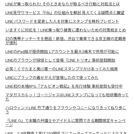
LINEが乗っ取られた! そのときあなたが取るべき行動と対処法とは
LINE見守りサービス『Filii』の仕組みを解剖 見えてくる疑問点と展望
LINE パスワードを変更した人を対象にスタンプを無料プレゼント
いますぐに対応を！LINE乗っ取り被害に遭わないための対策総まとめ
幻の携帯ドッチーモを邂逅！新宿、渋谷で乗車できる京王線の定期券
が便利
LINEのiPad版が提供開始 1アカウントを最大3端末で併用が可能に
LINEのブラウンが探偵として登場『LINE トリオ』事前登録開始
必笑！ぐでたまと美川憲一のLINEスタンプでかけあってみた結果
LINEにブラックの着せかえが登場したので使ってみた
LINE初の本格RPG『アルビオン戦記』を先行体験 事前登録も受付中
マダガスカルッ！ゴー☆ジャスはLINEスタンプになっても地球儀持って
た
ハロウィン×LINE 竹下通りをブラウンやコニーになりきってねり歩こ
う
『LINE Q』で本職の弁護士やアイドルに質問できる期間限定キャンペ
ーン
LINE、7-9月期売上高は230億円 クリエーターズマーケットによりスタ