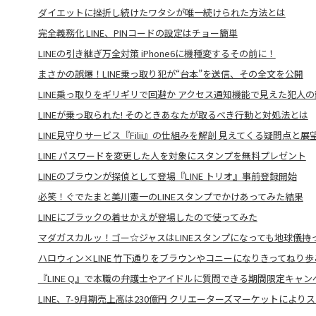
ダイエットに挫折し続けたワタシが唯一続けられた方法とは
完全義務化 LINE、PINコードの設定はチョー簡単
LINEの引き継ぎ万全対策 iPhone6に機種変するその前に！
まさかの誤爆！LINE乗っ取り犯が“台本”を送信、その全文を公開
LINE乗っ取りをギリギリで回避か アクセス通知機能で見えた犯人の
LINEが乗っ取られた! そのときあなたが取るべき行動と対処法とは
LINE見守りサービス『Filii』の仕組みを解剖 見えてくる疑問点と展
LINE パスワードを変更した人を対象にスタンプを無料プレゼント
LINEのブラウンが探偵として登場『LINE トリオ』事前登録開始
必笑！ぐでたまと美川憲一のLINEスタンプでかけあってみた結果
LINEにブラックの着せかえが登場したので使ってみた
マダガスカルッ！ゴー☆ジャスはLINEスタンプになっても地球儀持
ハロウィン×LINE 竹下通りをブラウンやコニーになりきってねり歩
『LINE Q』で本職の弁護士やアイドルに質問できる期間限定キャン
LINE、7-9月期売上高は230億円 クリエーターズマーケットによ