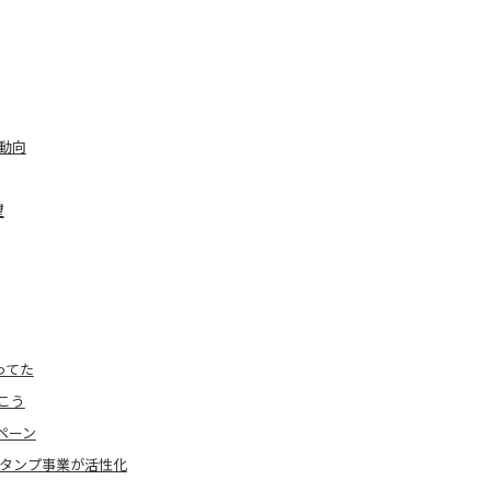
動向
望
ってた
こう
ペーン
りスタンプ事業が活性化