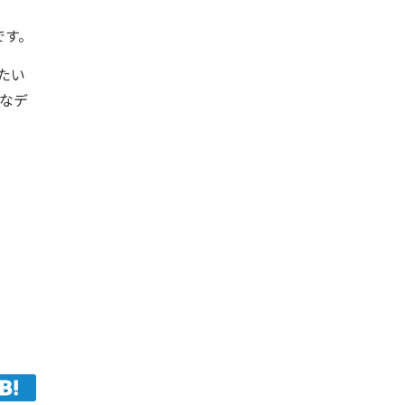
です。
たい
々なデ