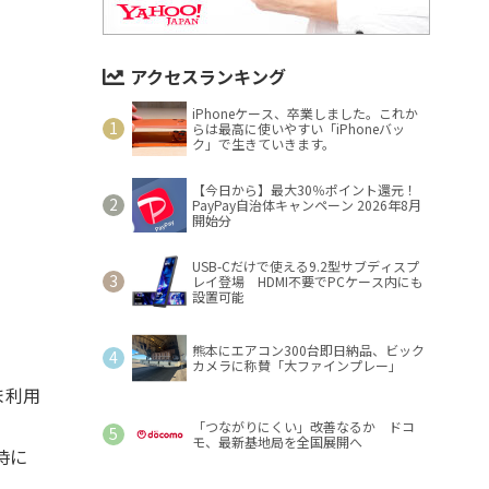
アクセスランキング
iPhoneケース、卒業しました。これか
らは最高に使いやすい「iPhoneバッ
ク」で生きていきます。
【今日から】最大30％ポイント還元！
PayPay自治体キャンペーン 2026年8月
開始分
USB-Cだけで使える9.2型サブディスプ
レイ登場 HDMI不要でPCケース内にも
設置可能
熊本にエアコン300台即日納品、ビック
カメラに称賛「大ファインプレー」
ま利用
「つながりにくい」改善なるか ドコ
モ、最新基地局を全国展開へ
時に