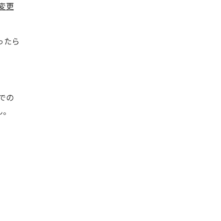
変更
ったら
での
ん。