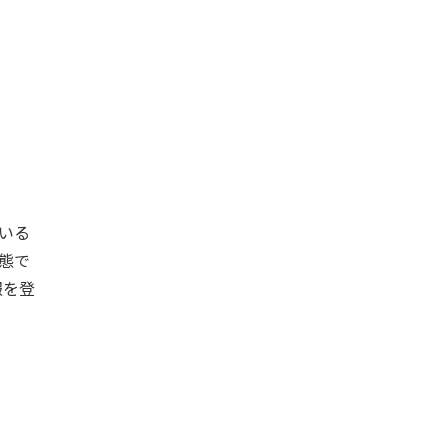
いる
態で
報を登