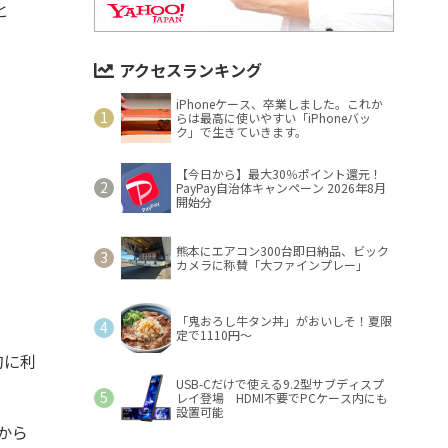
と
アクセスランキング
iPhoneケース、卒業しました。これか
らは最高に使いやすい「iPhoneバッ
ク」で生きていきます。
【今日から】最大30％ポイント還元！
PayPay自治体キャンペーン 2026年8月
開始分
熊本にエアコン300台即日納品、ビック
カメラに称賛「大ファインプレー」
「鬼おろし牛タン丼」がおいしそ！夏限
定で1110円～
的に利
USB-Cだけで使える9.2型サブディスプ
レイ登場 HDMI不要でPCケース内にも
設置可能
から