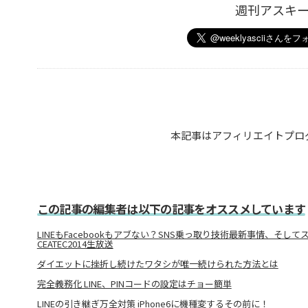
週刊アスキ
本記事はアフィリエイトプロ
この記事の編集者は以下の記事をオススメしています
LINEもFacebookもアブない？SNS乗っ取り技術最新事情、そし
CEATEC2014生放送
ダイエットに挫折し続けたワタシが唯一続けられた方法とは
完全義務化 LINE、PINコードの設定はチョー簡単
LINEの引き継ぎ万全対策 iPhone6に機種変するその前に！