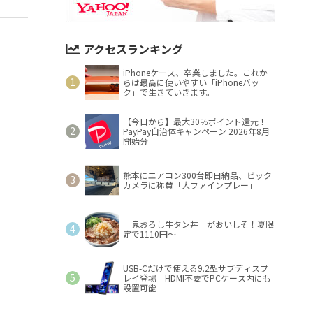
アクセスランキング
iPhoneケース、卒業しました。これか
らは最高に使いやすい「iPhoneバッ
ク」で生きていきます。
【今日から】最大30％ポイント還元！
PayPay自治体キャンペーン 2026年8月
開始分
熊本にエアコン300台即日納品、ビック
カメラに称賛「大ファインプレー」
「鬼おろし牛タン丼」がおいしそ！夏限
定で1110円～
USB-Cだけで使える9.2型サブディスプ
レイ登場 HDMI不要でPCケース内にも
設置可能