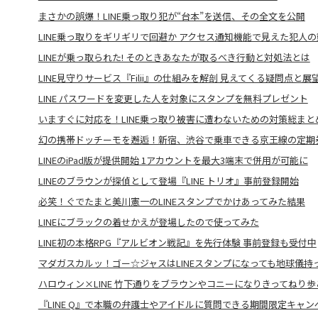
まさかの誤爆！LINE乗っ取り犯が“台本”を送信、その全文を公開
LINE乗っ取りをギリギリで回避か アクセス通知機能で見えた犯人の
LINEが乗っ取られた! そのときあなたが取るべき行動と対処法とは
LINE見守りサービス『Filii』の仕組みを解剖 見えてくる疑問点と展
LINE パスワードを変更した人を対象にスタンプを無料プレゼント
いますぐに対応を！LINE乗っ取り被害に遭わないための対策総まと
幻の携帯ドッチーモを邂逅！新宿、渋谷で乗車できる京王線の定期
LINEのiPad版が提供開始 1アカウントを最大3端末で併用が可能に
LINEのブラウンが探偵として登場『LINE トリオ』事前登録開始
必笑！ぐでたまと美川憲一のLINEスタンプでかけあってみた結果
LINEにブラックの着せかえが登場したので使ってみた
LINE初の本格RPG『アルビオン戦記』を先行体験 事前登録も受付中
マダガスカルッ！ゴー☆ジャスはLINEスタンプになっても地球儀持
ハロウィン×LINE 竹下通りをブラウンやコニーになりきってねり歩
『LINE Q』で本職の弁護士やアイドルに質問できる期間限定キャン