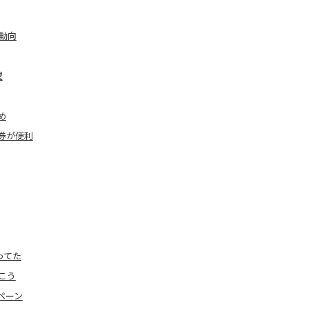
動向
望
め
券が便利
ってた
こう
ペーン