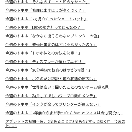
今週のトホホ「そんなのずーっと知らなかった」
今週のトホホ「修理に出すほうが高くつく？」
今週のトホホ「2ヵ月かかったショートカット」
今週のトホホ「LEDの蛍光灯ってどんなの？」
今週のトホホ「なかなか出そろわないプリンターの色」
今週のトホホ「発売日未定のはずじゃなかったの？」
今週のトホホ「トホホ神との対決を決意！」
今週のトホホ「ディスプレーが壊れてニヤリ」
今週のトホホ「30分番組の録音のはずが6時間？」
今週のトホホ「ボクのだけ取説と違う状態の原因は」
今週のトホホ「世界は広い！聞いたことのないゲーム機発見」
今週のトホホ「勘弁してほしいワープロ機のメンテ」
今週のトホホ「インクが余ってプリンターが買えない」
今週のトホホ「2年前からまだ手つかずのMSオフィスは今も現役!?」
タブレットの初期不良、2度あることは3度も4度ずっと続く!?｜今週の
トホホ