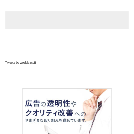
Tweets by weeklyascii