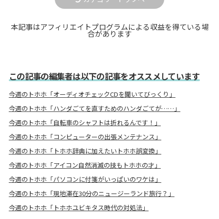
本記事はアフィリエイトプログラムによる収益を得ている場
合があります
この記事の編集者は以下の記事をオススメしています
今週のトホホ「オーディオチェックCDを聞いてびっくり」
今週のトホホ「ハンダごてを直すためのハンダごてが……」
今週のトホホ「自転車のシャフトは折れるんです！」
今週のトホホ「コンピューターの出張メンテナンス」
今週のトホホ「トホホ辞典に加えたいトホホ誤変換」
今週のトホホ「アイコン自然消滅の技もトホホの才」
今週のトホホ「パソコンに付箋がいっぱいのワケは」
今週のトホホ「現地滞在30分のニュージーランド旅行？」
今週のトホホ「トホホユビキタス時代の対処法」