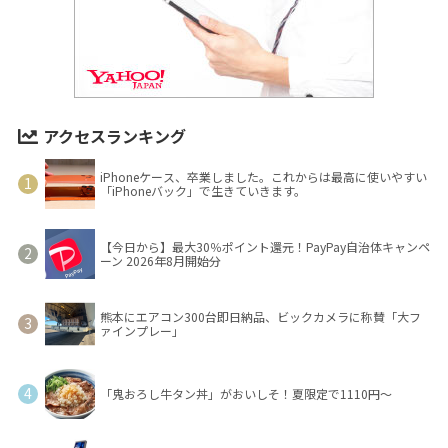
アクセスランキング
iPhoneケース、卒業しました。これからは最高に使いやすい
「iPhoneバック」で生きていきます。
【今日から】最大30％ポイント還元！PayPay自治体キャンペ
ーン 2026年8月開始分
熊本にエアコン300台即日納品、ビックカメラに称賛「大フ
ァインプレー」
「鬼おろし牛タン丼」がおいしそ！夏限定で1110円～