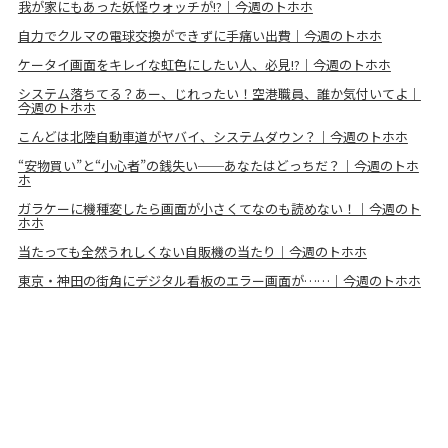
我が家にもあった妖怪ウォッチが!?｜今週のトホホ
自力でクルマの電球交換ができずに手痛い出費｜今週のトホホ
ケータイ画面をキレイな虹色にしたい人、必見!?｜今週のトホホ
システム落ちてる？あー、じれったい！空港職員、誰か気付いてよ｜
今週のトホホ
こんどは北陸自動車道がヤバイ、システムダウン？｜今週のトホホ
“安物買い”と“小心者”の銭失い──あなたはどっちだ？｜今週のトホ
ホ
ガラケーに機種変したら画面が小さくてなのも読めない！｜今週のト
ホホ
当たっても全然うれしくない自販機の当たり｜今週のトホホ
東京・神田の街角にデジタル看板のエラー画面が……｜今週のトホホ