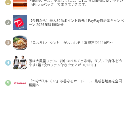
iPhoneケース、卒業しました。これからは最高に使いやすい
「iPhoneバック」で生きていきます。
【今日から】最大30％ポイント還元！PayPay自治体キャンペ
ーン 2026年8月開始分
「鬼おろし牛タン丼」がおいしそ！夏限定で1110円～
腰は大風量ファン、背中はペルチェ冷却。ダブルで身体を冷
やす1着2役のファン付きウェアが10,980円
「つながりにくい」改善なるか ドコモ、最新基地局を全国
展開へ