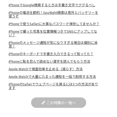
iPhoneでGoogle検索するときは手書き文字でググるべし
iPhoneの電池を節約！Spotlight検索は意外とバッテリーを
使うぞ
iPhoneで使うSafariに大事なパスワード保存してませんか？
iPhoneで撮った写真を位置情報つきでSNSにアップしてな
い？
iPhoneのメッセージ通知が気になりすぎる場合は個別に消
音！
iPhoneのキーボードで手書き入力できるって知ってた？
iPhoneに恥を忍んで読めない漢字を読んでもらう方法
Apple Watchで視差効果を止める（減らす）方法
Apple Watchで大量にたまった通知を一括で削除する方法
iPhoneのSafariでウェブページを戻るには3つの方法があり
ます
この特集の一覧へ