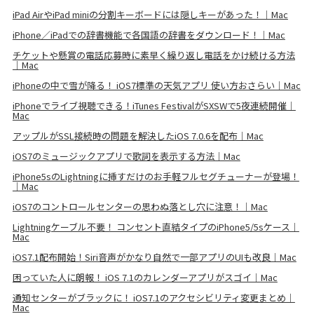
iPad AirやiPad miniの分割キーボードには隠しキーがあった！｜Mac
iPhone／iPadでの辞書機能で各国語の辞書をダウンロード！｜Mac
チケットや懸賞の電話応募時に素早く繰り返し電話をかけ続ける方法
｜Mac
iPhoneの中で雪が降る！ iOS7標準の天気アプリ 使い方おさらい｜Mac
iPhoneでライブ視聴できる！iTunes FestivalがSXSWで5夜連続開催｜
Mac
アップルがSSL接続時の問題を解決したiOS 7.0.6を配布｜Mac
iOS7のミュージックアプリで歌詞を表示する方法｜Mac
iPhone5sのLightningに挿すだけのお手軽フルセグチューナーが登場！
｜Mac
iOS7のコントロールセンターの思わぬ落とし穴に注意！｜Mac
Lightningケーブル不要！ コンセント直結タイプのiPhone5/5sケース｜
Mac
iOS7.1配布開始！Siri音声がかなり自然で一部アプリのUIも改良｜Mac
困っていた人に朗報！ iOS 7.1のカレンダーアプリがスゴイ｜Mac
通知センターがブラックに！ iOS7.1のアクセシビリティ変更まとめ｜
Mac