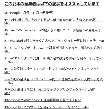
この記事の編集者は以下の記事をオススメしています
MacPeople 1月号（11月29日発売）
iPad Airは魅力的、それでも私がiPad mini Retinaに決めた3つの理由｜
Mac
iPad AirとiPad mini Retinaの購入前に知りたい、前機種との変更点｜
Mac
iOS7のSafariで開いたたくさんのタブをサクっと一気に消す方法｜Mac
iOS7へのアップデートでユーザ辞書が消えちゃった！場合の対処法｜
Mac
iOS7のカレンダーで発見！ 新規予定の設定時間を5分刻みにする方法
｜Mac
iPadの取り消し操作はキーボードで！ iPadのシェイクはキケンです｜
Mac
年末の飲み会や合コンで、iPhone同士の連絡先を簡単に交換する方法
｜Mac
年末のお出掛け前に！ iOS7のマップアプリのブックマークが便利｜
Mac
iPhone5s以外のiPhoneでも連写撮影は可能です｜Mac
iPhone／iPadでのウェブ巡回をスムーズにこなすワザ｜Mac