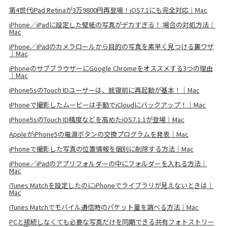
第4世代iPad Retinaが3万9800円再登場！iOS7.1にも完全対応｜Mac
iPhone／iPadに設定した壁紙の写真がデカすぎる！ 場合の対処方法｜
Mac
iPhone／iPadのカメラロールから目的の写真を素早く見つける裏ワザ
｜Mac
iPhoneのサブブラウザーにGoogle Chromeをオススメする3つの理由
｜Mac
iPhone5sのTouch IDユーザーは、就寝前に再起動が基本！｜Mac
iPhoneで撮影したムービーは手動でiCloudにバックアップ！｜Mac
iPhone5sのTouch ID精度などを高めたiOS7.1.1が登場｜Mac
AppleがiPhone5の電源ボタンの交換プログラムを発表｜Mac
iPhoneで撮影した写真の位置情報を個別に削除する方法｜Mac
iPhone／iPadのアプリフォルダーの中にフォルダーを入れる方法｜
Mac
iTunes Matchを設定したのにiPhoneでライブラリが見えないときは｜
Mac
iTunes Matchでモバイル通信時のパケット量を調べる方法｜Mac
PCと接続しなくても必要な写真だけを同期できる共有フォトストリー