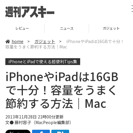
レビュー
ニュース
ガジェット
home
>
ガジェット
>
iPhoneやiPadは16GBで十分！
容量をうまく節約する方法｜Mac
iPhoneとiPadで使える超便利Tips集
iPhoneやiPadは16GB
で十分！容量をうまく
節約する方法｜Mac
2013年11月28日 21時00分更新
文●
藤村容子
（
MacPeople編集部
）