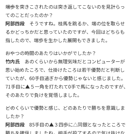
――端歩を突きこされたのは突き返してこないのを見計らっ
てのことだったのか？
阿部四段
そうですね。桂馬を跳るか、端の位を取らせ
るかどっちかだと思っていたのですが、今回はどちらも
指したので、端歩を生かした展開もできました。
――おやつの時間のあたりはいかがでしたか？
竹内氏
あのくらいから無理気味だとコンピューターが
思い始めたころで、仕掛けたころは若干優勢だと判断し
ていたが、60手目過ぎから優勢じゃないと感じました。
71手目に▲５一角を打たれて0手で馬になったのですが、
そのあたりで負けを覚悟しました。
――どのくらいで優勢と感じ、どのあたりで勝ちを意識しま
したか？
阿部四段
85手目の▲３四歩に△同銀となったところで
勝ちを確信しましたね。相手が投了するので気は抜けな