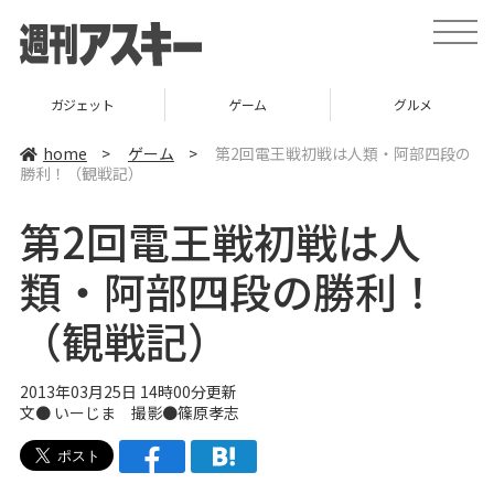
t
o
g
g
l
ガジェット
ゲーム
グルメ
e
n
a
home
>
ゲーム
>
第2回電王戦初戦は人類・阿部四段の
v
勝利！（観戦記）
i
g
a
第2回電王戦初戦は人
t
i
o
類・阿部四段の勝利！
n
（観戦記）
2013年03月25日 14時00分更新
文●
いーじま
撮影●篠原孝志