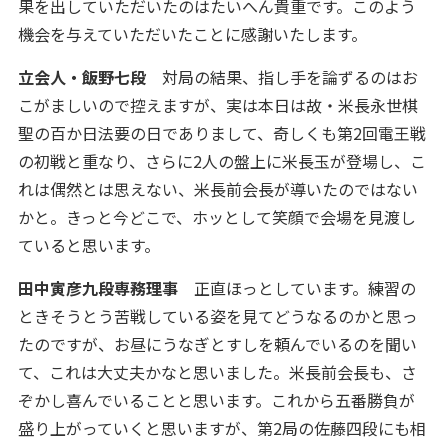
果を出していただいたのはたいへん貴重です。このよう
機会を与えていただいたことに感謝いたします。
立会人・飯野七段
対局の結果、指し手を論ずるのはお
こがましいので控えますが、実は本日は故・米長永世棋
聖の百か日法要の日でありまして、奇しくも第2回電王戦
の初戦と重なり、さらに2人の盤上に米長玉が登場し、こ
れは偶然とは思えない、米長前会長が導いたのではない
かと。きっと今どこで、ホッとして笑顔で会場を見渡し
ていると思います。
田中寅彦九段専務理事
正直ほっとしています。練習の
ときそうとう苦戦している姿を見てどうなるのかと思っ
たのですが、お昼にうなぎとすしを頼んでいるのを聞い
て、これは大丈夫かなと思いました。米長前会長も、さ
ぞかし喜んでいることと思います。これから五番勝負が
盛り上がっていくと思いますが、第2局の佐藤四段にも相