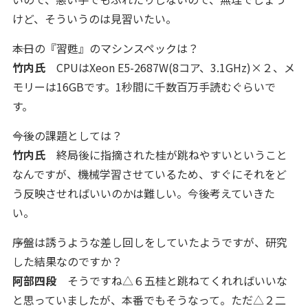
けど、そういうのは見習いたい。
――本日の『習甦』のマシンスペックは？
竹内氏
CPUはXeon E5-2687W(8コア、3.1GHz)×２、メ
モリーは16GBです。1秒間に千数百万手読むぐらいで
す。
――今後の課題としては？
竹内氏
終局後に指摘された桂が跳ねやすいということ
なんですが、機械学習させているため、すぐにそれをど
う反映させればいいのかは難しい。今後考えていきた
い。
――序盤は誘うような差し回しをしていたようですが、研究
した結果なのですか？
阿部四段
そうですね△６五桂と跳ねてくれればいいな
と思っていましたが、本番でもそうなって。ただ△２二