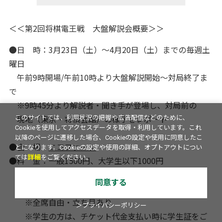
＜＜第2回将棋電王戦 大盤解説会概要＞＞
●日 時：3月23日（土）～4月20日（土）までの毎週土
曜日
午前9時開場/午前10時より大盤解説開始～対局終了ま
で
※9時45分より解説者・聞き手が登場し、対局前の
現地（東京・将棋会館）の様子をレポート
このサイトでは、利用状況の把握や広告配信などのために、
Cookieを使用してアクセスデータを取得・利用しています。これ
以降のページに遷移した場合、Cookieの設定や使用に同意したこ
●会 場：
ニコファーレ
とになります。Cookieの設定や使用の詳細、オプトアウトについ
ては
詳細
をご覧ください。
●料 金：一般1500円、大学生以下1000円
（当日チケットのみ・税込）
同意する
※1局あたりの料金となります
※全席自由・立ち見あり
＞プライバシーポリシー
※学生の方は、チケット代金支払い時に学生証をご