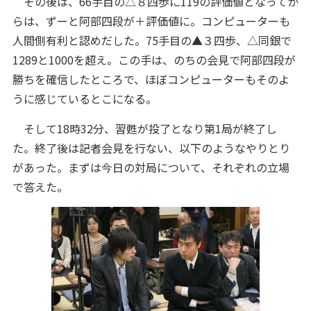
その後は、66手目の△８四歩に119の評価値となってか
らは、ずーと阿部四段が＋評価値に。コンピューターも
人間側有利と認めだした。75手目の▲３四歩、△同銀で
1289と1000を超え。この手は、のちの会見で阿部四段が
勝ちを確信したところで、ほぼコンピューターもそのよ
うに感じているとこになる。
そして18時32分、習甦が投了となり第1局が終了し
た。終了後は記者会見を行ない、以下のようなやりとり
があった。まずは今日の対局について、それぞれの立場
で答えた。