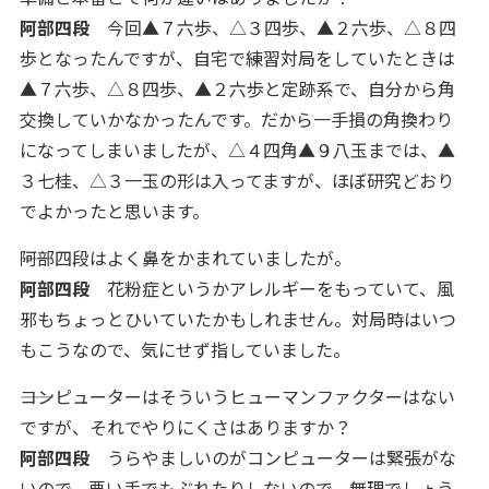
阿部四段
今回▲７六歩、△３四歩、▲２六歩、△８四
歩となったんですが、自宅で練習対局をしていたときは
▲７六歩、△８四歩、▲２六歩と定跡系で、自分から角
交換していかなかったんです。だから一手損の角換わり
になってしまいましたが、△４四角▲９八玉までは、▲
３七桂、△３一玉の形は入ってますが、ほぼ研究どおり
でよかったと思います。
――阿部四段はよく鼻をかまれていましたが。
阿部四段
花粉症というかアレルギーをもっていて、風
邪もちょっとひいていたかもしれません。対局時はいつ
もこうなので、気にせず指していました。
――コンピューターはそういうヒューマンファクターはない
ですが、それでやりにくさはありますか？
阿部四段
うらやましいのがコンピューターは緊張がな
いので、悪い手でもぶれたりしないので、無理でしょう