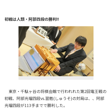
初戦は人類・阿部四段の勝利!!
東京・千駄ヶ谷の将棋会館で行われれた第2回電王戦の
初戦、阿部光瑠四段vs.習甦(しゅうそ)の対局は、、阿部
光瑠四段が113手までで勝利した。