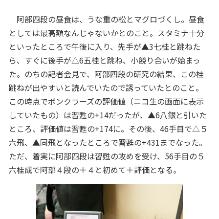
阿部四段の昼食は、うな重の松とマグロづくし。昼食
としては最高額なんじゃないかとのこと。スタミナ十分
といったところで午後に入り、先手が▲3七桂と跳ねた
ら、すぐに後手が△6五桂と跳ね、小競り合いが始まっ
た。のちの記者会見で、阿部四段の研究の結果、この桂
跳ねが出やすいと読んでいたので誘っていたとのこと。
この時点でボンクラーズの評価値（ニコ生の画面に表示
していたもの
）は習甦の+14だったが、▲6八銀と引いた
ところ、評価値は習甦の+174に。その後、46手目で△５
六飛、▲同飛となったところで習甦の+431までなった。
ただ、着実に阿部四段は習甦の攻めを受け、56手目の５
六桂成で阿部４段の＋４と初めて＋評価となる。