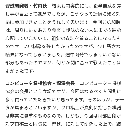
習甦開発者・竹内氏
結果も内容的にも、後半無駄な差
し手が目立って残念でしたが、こうやって記憶に残る対
局に参加できたことをうれしく思います。今回この和装
は、周りにいたあまり将棋に興味のない人にまで衣装の
心配していただいて、祖父の衣装を着ることになったも
のです。いい棋譜を残したかったのですが、少し残念な
結果になってしまいました。途中開発でうまくいかない
部分もあったのですが、何とか間に合って戦えたことは
よかったです。
コンピュータ将棋協会・瀧澤会長
コンピューター将棋
協会の会長という立場ですが、今回はなるべく人間側に
多く買っていただきたいと思ってます。そのほうが、デー
タが集まるといいますか、プロ棋士が真剣に指した棋譜
は非常に貴重なものなので。しかも、今回は阿部四段が
対プロ棋士と同様に『習甦』に対して研究した上で、結