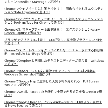
ンションIncredible StartPageで遊ぼう!!
Chromeでウェブページに付箋をペタリ！ 画像もペタれるエクステン
ションNote Anywhereで遊ぼう!!
Chromeのタブがたちまちスッキリ！ メモリ節約もできるエクステン
ションTooManyTabs for Chromeで遊ぼう!!
Chromeだけでキャプチャー＆画像編集！ エクステンションAviary
Screen Captureで遊ぼう!!
ブラウザでグリグリ3D検索！ GUIが楽しい高機能プラグインCooliris
で遊ぼう！
Chromeのスタートページをグラフィカルなランチャー状にする拡張機
能 Incredible StartPageで遊ぼう!!
ChromeでDropboxと同期したテキストエディターが使える Writebox
で遊ぼう!!
Chromeで長いページを1枚の画像でキャプチャーできる拡張機能
Webpage Screenshotで遊ぼう!!
ChromeでGoogle Mapと連動した天気予報が見られる Full Screen
Weatherで遊ぼう!!
ChromeでGmail、Facebookを爆速で検索できる拡張機能 Greplinで遊
ぼう!!
ChromeでGoogle Reader、RSSをWindows8のメトロのように表示す
る NewsSquaresで遊ぼう!!