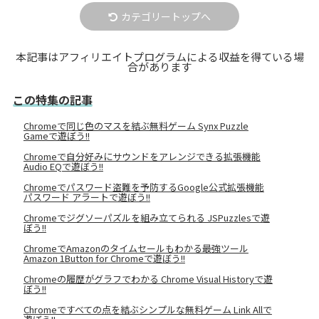
カテゴリートップへ
本記事はアフィリエイトプログラムによる収益を得ている場
合があります
この特集の記事
Chromeで同じ色のマスを結ぶ無料ゲーム Synx Puzzle
Gameで遊ぼう!!
Chromeで自分好みにサウンドをアレンジできる拡張機能
Audio EQで遊ぼう!!
Chromeでパスワード盗難を予防するGoogle公式拡張機能
パスワード アラートで遊ぼう!!
Chromeでジグソーパズルを組み立てられる JSPuzzlesで遊
ぼう!!
ChromeでAmazonのタイムセールもわかる最強ツール
Amazon 1Button for Chromeで遊ぼう!!
Chromeの履歴がグラフでわかる Chrome Visual Historyで遊
ぼう!!
Chromeですべての点を結ぶシンプルな無料ゲーム Link Allで