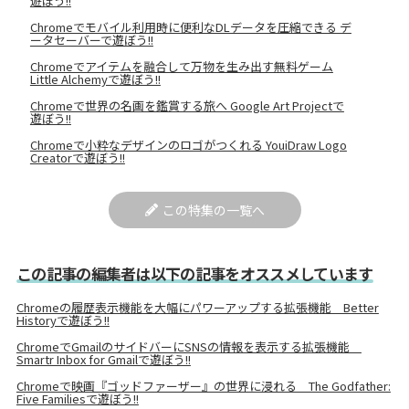
遊ぼう!!
Chromeでモバイル利用時に便利なDLデータを圧縮できる デ
ータセーバーで遊ぼう!!
Chromeでアイテムを融合して万物を生み出す無料ゲーム
Little Alchemyで遊ぼう!!
Chromeで世界の名画を鑑賞する旅へ Google Art Projectで
遊ぼう!!
Chromeで小粋なデザインのロゴがつくれる YouiDraw Logo
Creatorで遊ぼう!!
この特集の一覧へ
この記事の編集者は以下の記事をオススメしています
Chromeの履歴表示機能を大幅にパワーアップする拡張機能 Better
Historyで遊ぼう!!
ChromeでGmailのサイドバーにSNSの情報を表示する拡張機能
Smartr Inbox for Gmailで遊ぼう!!
Chromeで映画『ゴッドファーザー』の世界に浸れる The Godfather:
Five Familiesで遊ぼう!!