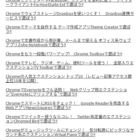
ークライアントFix HootSuite Extで遊ぼう!!
ChromeでウェブストレージDropboxを使いつくす！ Dropbox連携サ
ービスで遊ぼう!!
Chromeでテーマを自作する テーマ作成アプリTheme Creatorで遊ぼ
う!!
Chromeで文書作成から表計算、メールまで使える オフィス系ウェブ
アプリZoho Notebookで遊ぼう!!
Chromeをもう一段階パワーアップ! Chrome Toolboxで遊ぼう!!
Chromeでテレビ、ラジオ、ゲーム、便利ツールを使う！ 全部入りエ
クステンションTV Toolbarで遊ぼう!!
Chromeの人気エクステンション トップ10 （レビュー記事アクセス数
上位10本を公開）
ChromeでEvernoteをフル活用！ Webクリップ用エクステンショ
ン“Evernoteにクリップする”で遊ぼう!!
ChromeでスマートにRSSをチェック！ Google Readerを改造する
WebアプリNewsSquaresで遊ぼう!!
Chromeでツイッター使うならコレ！ Twitter系定番のエクステンシ
ョンChromed Birdで遊ぼう!!
Chromeがミュージックツールにチェンジ！ 気分転換にピッタリなサ
ウンド系エクステンションVirtual Pianoで遊ぼう!!