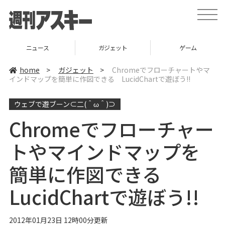
t
o
g
g
l
ニュース
ガジェット
ゲーム
e
n
a
home
>
ガジェット
>
Chromeでフローチャートやマ
v
インドマップを簡単に作図できる LucidChartで遊ぼう!!
i
g
a
ウェブで遊ブーン⊂二(＾ω＾)⊃
t
i
o
Chromeでフローチャー
n
トやマインドマップを
簡単に作図できる
LucidChartで遊ぼう!!
2012年01月23日 12時00分更新