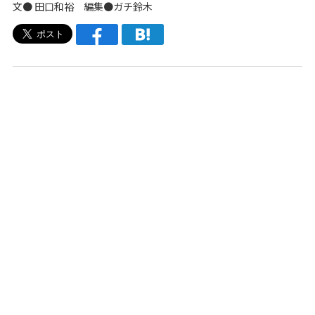
文●
田口和裕
編集●
ガチ鈴木