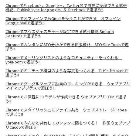
ChromeでFacebook、Google＋、Twitter間で自在に投稿できる拡張
機能 Publish sync for google+ ＆ facebookで遊ぼう!!
ChromeでオフラインでもGmailを使うことができる オフライン
Google Mailで遊ぼう!!
Chromeでマウスジェスチャーが設定できる拡張機能 Smooth
Gesturesで遊ぼう!!
ChromeでカンタンにSEO分析ができる拡張機能 SEO Site Toolsで遊
ぼう!!
Chromeでメーリングリストのようなコミュニティーをつくれる
youRoomで遊ぼう!!
Chromeでミニチュア模型のような写真をつくれる TiltShiftMakerで
遊ぼう!!
Chromeでグーグルマップに独自のマーキングができる ウェブアプリ
マイマッププラスで遊ぼう!!
Chromeでお気軽に3Dモデルが作成できる ウェブアプリ3DTinで遊ぼ
う!!
Chromeでスタイリッシュにファイル共有 ウェブストレージFiabee
で遊ぼう!!
Chromeでみんなと共有してカンタンに図をつくる！ 作図ウェブアプ
リCacooで遊ぼう!!
ChromeでツイッターやFacebook、ミクシィを便利に使う ツイッタ