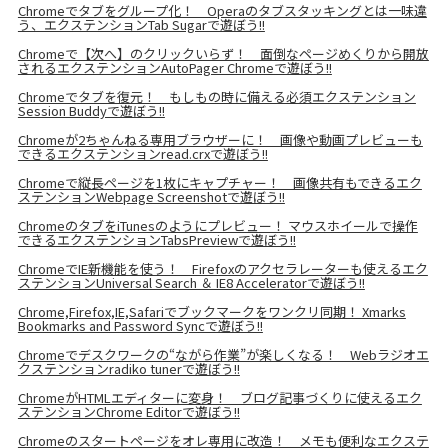
Chromeでタブをグループ化！ Operaのタブスタッキングとは一味違
う、エクステンションTab Sugarで遊ぼう!!
Chromeで【次へ】のクリックいらず！ 面倒なページめくりから開放
されるエクステンションAutoPager Chromeで遊ぼう!!
Chromeでタブを復元！ もしもの時に備える必須エクステンション
Session Buddyで遊ぼう!!
Chromeが2ちゃんねる専用ブラウザーに！ 画像や動画プレビューも
できるエクステンションread.crxで遊ぼう!!
Chromeで縦長ページを1枚にキャプチャー！ 画像共有もできるエク
ステンションWebpage Screenshotで遊ぼう!!
ChromeのタブをiTunesのようにプレビュー！ マウスホイールで操作
できるエクステンションTabsPreviewで遊ぼう!!
ChromeでIE新機能を使う！ Firefoxのアクセラレーターも使えるエク
ステンションUniversal Search ＆ IE8 Acceleratorで遊ぼう!!
Chrome,Firefox,IE,Safariでブックマークをワンクリ同期！ Xmarks
Bookmarks and Password Syncで遊ぼう!!
Chromeでデスクワークの“ながら作業”が楽しくなる！ Webラジオエ
クステンションradiko tunerで遊ぼう!!
ChromeがHTMLエディターに変身！ ブログ記事づくりに使えるエク
ステンションChrome Editorで遊ぼう!!
Chromeのスタートページをオレ専用に改造！ メモも便利なエクステ