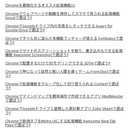
Chromeを最強化するオススメ拡張機能11
Chromeでウェブページや動画を保存してスマホで見られる拡張機能
Spoolで遊ぼう!!
ChromeでGoogleドライブ内の写真をレタッチできる Aviary for
Google Driveで遊ぼう!!
Chromeでタイル状に並んだ多機能ランチャーが使える Symbalooで遊
ぼう!!
Chromeでサイトのスクリーンショットを取り、書き込みもできる拡張
機能 Awesome Screenshotで遊ぼう!!
Chromeで配置するだけで3Dモデリングできる 3DTinで遊ぼう!!
Chromeで神になって自然と戦い人間を導くゲーム From Dustで遊ぼ
う!!
Chromeで拡張機能をグループ化して切り替えられる Contextで遊ぼ
う!!
Chromeでマインドマップを簡単操作で作成できるアプリ MindMeister
で遊ぼう!!
ChromeでGoogleドライブと連携した表計算アプリ Zoho Sheetで遊ぼ
う!!
Chromeで新規タブをMetro UIにする拡張機能 Awesome New Tab
Pageで遊ぼう!!