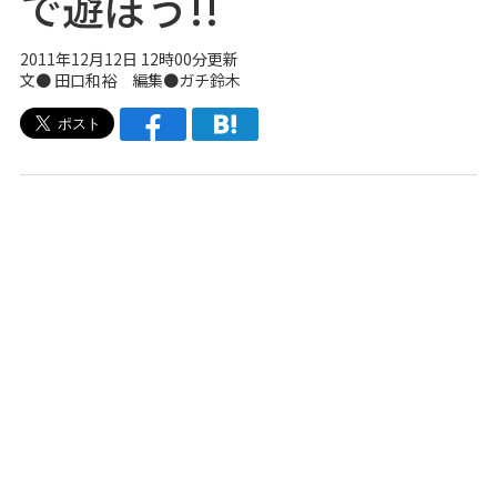
で遊ぼう!!
2011年12月12日 12時00分更新
文●
田口和裕
編集●
ガチ鈴木