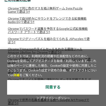
Chromeで同じ色のマスを結ぶ無料ゲーム Synx Puzzle
Gameで遊ぼう!!
Chromeで自分好みにサウンドをアレンジできる拡張機能
Audio EQで遊ぼう!!
Chromeでパスワード盗難を予防するGoogle公式拡張機能
パスワード アラートで遊ぼう!!
Chromeでジグソーパズルを組み立てられる JSPuzzlesで遊
ぼう!!
ChromeでAmazonのタイムセールもわかる最強ツール
Amazon 1Button for Chromeで遊ぼう!!
このサイトでは、利用状況の把握や広告配信などのために、
Chromeの履歴がグラフでわかる Chrome Visual Historyで遊
Cookieを使用してアクセスデータを取得・利用しています。これ
ぼう!!
以降のページに遷移した場合、Cookieの設定や使用に同意したこ
Chromeですべての点を結ぶシンプルな無料ゲーム Link Allで
とになります。Cookieの設定や使用の詳細、オプトアウトについ
遊ぼう!!
ては
詳細
をご覧ください。
Chromeでモバイル利用時に便利なDLデータを圧縮できる デ
ータセーバーで遊ぼう!!
同意する
Chromeでアイテムを融合して万物を生み出す無料ゲーム
Little Alchemyで遊ぼう!!
＞プライバシーポリシー
Chromeで世界の名画を鑑賞する旅へ Google Art Projectで
遊ぼう!!