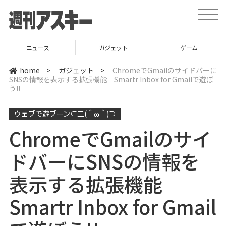
t
o
g
g
l
ニュース
ガジェット
ゲーム
e
n
a
home
>
ガジェット
>
ChromeでGmailのサイドバーに
v
SNSの情報を表示する拡張機能 Smartr Inbox for Gmailで遊ぼ
i
う!!
g
a
t
i
ウェブで遊ブーン⊂二(＾ω＾)⊃
o
n
ChromeでGmailのサイ
ドバーにSNSの情報を
表示する拡張機能
Smartr Inbox for Gmail