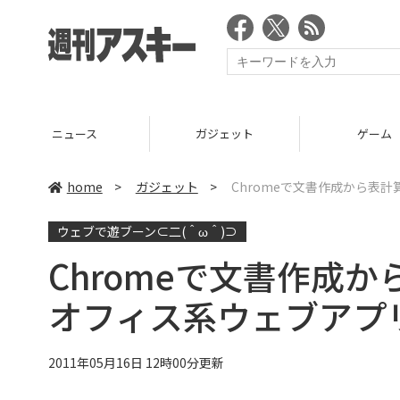
ニュース
ガジェット
ゲーム
home
>
ガジェット
>
Chromeで文書作成から表計算
ウェブで遊ブーン⊂二(＾ω＾)⊃
Chromeで文書作成
オフィス系ウェブアプリZo
2011年05月16日 12時00分更新