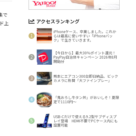
集で
アクセスランキング
ウド上
iPhoneケース、卒業しました。これか
らは最高に使いやすい「iPhoneバッ
ク」で生きていきます。
【今日から】最大30％ポイント還元！
PayPay自治体キャンペーン 2026年8月
開始分
熊本にエアコン300台即日納品、ビック
カメラに称賛「大ファインプレー」
「鬼おろし牛タン丼」がおいしそ！夏限
定で1110円～
USB-Cだけで使える9.2型サブディスプ
レイ登場 HDMI不要でPCケース内にも
設置可能