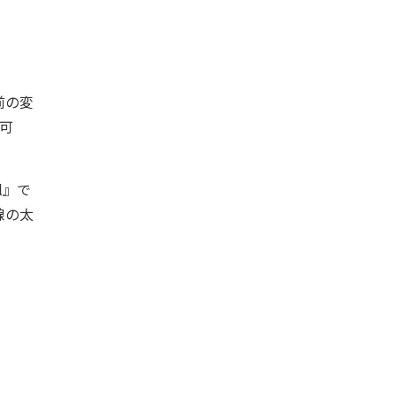
前の変
可
l』で
線の太