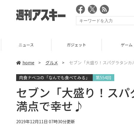
ニュース
ガジェット
ゲーム
home
>
グルメ
>
セブン「大盛り！スパグラタンカ
肉食ナベコの「なんでも食べてみる」
第554回
セブン「大盛り！スパ
満点で幸せ♪
2019年12月11日 07時30分更新