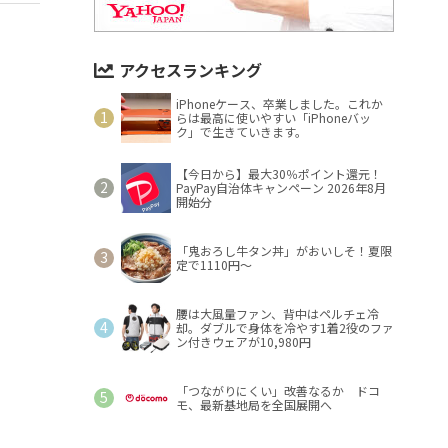
アクセスランキング
iPhoneケース、卒業しました。これか
らは最高に使いやすい「iPhoneバッ
ク」で生きていきます。
【今日から】最大30％ポイント還元！
PayPay自治体キャンペーン 2026年8月
開始分
「鬼おろし牛タン丼」がおいしそ！夏限
定で1110円～
腰は大風量ファン、背中はペルチェ冷
却。ダブルで身体を冷やす1着2役のファ
ン付きウェアが10,980円
「つながりにくい」改善なるか ドコ
モ、最新基地局を全国展開へ