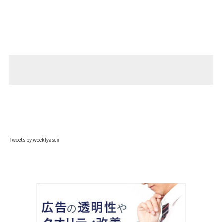
Tweets by weeklyascii