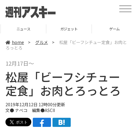
t
o
g
g
l
ニュース
ガジェット
ゲーム
e
n
a
home
>
グルメ
>
松屋「ビーフシチュー定食」お肉と
v
ろっとろ
i
g
a
12月17日～
t
i
松屋「ビーフシチュー
o
n
定食」お肉とろっとろ
2019年12月12日 12時00分更新
文●
ナベコ
編集●ASCII