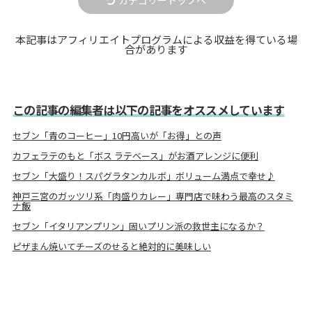
カテゴリートップへ
本記事はアフィリエイトプログラムによる収益を得ている場
合があります
この記事の編集者は以下の記事をオススメしています
セブン「青のコーヒー」10円高いが「お得」との声
カフェラテのもと「ボス ラテベース」がお酒アレンジに便利
セブン「大盛り！スパグラタンカルボ」ボリューム満点で幸せ♪
神戸三宮のガッツリ系「肉盛りカレー」専門店で味わう最高のスタミ
ナ飯
セブン「イタリアンプリン」固いプリン派の救世主になるか？
ピザまん焼いてチーズのせると絶対的に美味しい