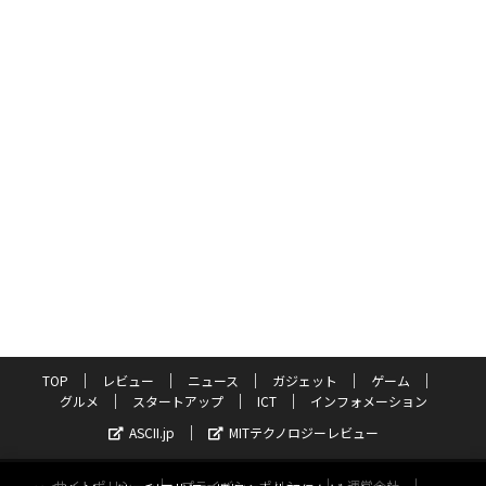
TOP
レビュー
ニュース
ガジェット
ゲーム
グルメ
スタートアップ
ICT
インフォメーション
ASCII.jp
MITテクノロジーレビュー
サイトポリシー
プライバシーポリシー
運営会社