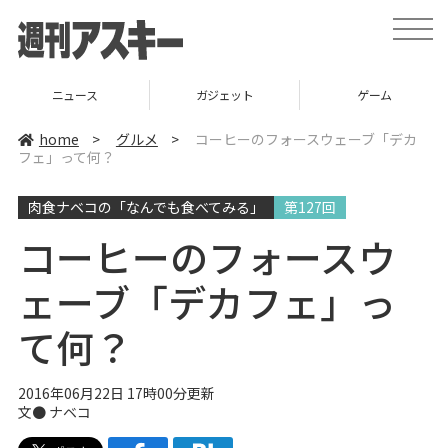
t
o
g
g
l
ニュース
ガジェット
ゲーム
e
n
a
home
>
グルメ
>
コーヒーのフォースウェーブ「デカ
v
フェ」って何？
i
g
a
肉食ナベコの「なんでも食べてみる」
第127回
t
i
o
コーヒーのフォースウ
n
ェーブ「デカフェ」っ
て何？
2016年06月22日 17時00分更新
文●
ナベコ