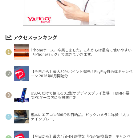
アクセスランキング
iPhoneケース、卒業しました。これからは最高に使いやすい
「iPhoneバック」で生きていきます。
【今日から】最大30％ポイント還元！PayPay自治体キャンペ
ーン 2026年8月開始分
USB-Cだけで使える9.2型サブディスプレイ登場 HDMI不要
でPCケース内にも設置可能
熊本にエアコン300台即日納品、ビックカメラに称賛「大フ
ァインプレー」
【今日から】最大4万円分お得な「PayPay商品券」キャンペ