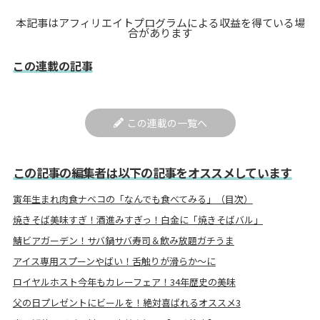
本記事はアフィリエイトプログラムによる収益を得ている場
合があります
この連載の記事
この連載の一覧へ
この記事の編集者は以下の記事をオススメしています
寅年生まれ肉食ナベコの「なんでも食べてみる」（目次）
焼きそば美味すぎ！酒進みすぎっ！白金に「焼きそばバル」
鯖ビアガーデン！サバ鍋サバ寿司＆飲み放題ガチうま
アイス専用スプーンやばい！舌触りが滑らか～に
ロイヤルホスト今年もカレーフェア！34年歴史の美味
父の日プレゼントにビールを！絶対喜ばれるオススメ3