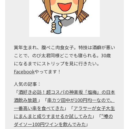
寅年生まれ、腹ぺこ肉食女子。特技は酒癖が悪い
ことで、のび太君同様どこでも寝られる。30歳
になるまでにストリップを見に行きたい。
Facebook
やってます！
人気の記事：
「
酒好き必訪！超コスパの神楽坂「塩梅」の日本
酒飲み放題
」「
串カツ田中が100円均一なので、
一番高い串を食べてきた
」「
アラサーが女子大生
にまんまと成りすませるか試してみた
」「
“噂の
ダイソー100円ワインを飲んでみた
」