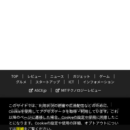
TOP
レビュー
ニュース
ガジェット
ゲーム
グルメ
スタートアップ
ICT
インフォメーション
ASCII.jp
MITテクノロジーレビュー
サイトポリシー
プライバシーポリシー
運営会社
このサイトでは、利用状況の把握や広告配信などのために、
お問い合わせ
広告掲載
スタッフ募集
電子版について
Cookieを使用してアクセスデータを取得・利用しています。これ
以降のページに遷移した場合、Cookieの設定や使用に同意したこ
©KADOKAWA ASCII Research Laboratories, Inc. 2026
とになります。Cookieの設定や使用の詳細、オプトアウトについ
ては
詳細
をご覧ください。