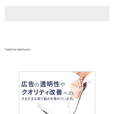
Tweets by weeklyascii