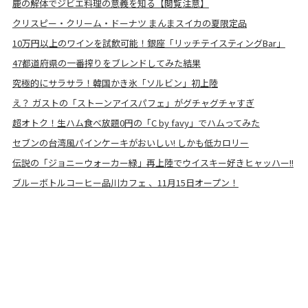
鹿の解体でジビエ料理の意義を知る【閲覧注意】
クリスピー・クリーム・ドーナツ まんまスイカの夏限定品
10万円以上のワインを試飲可能！銀座「リッチテイスティングBar」
47都道府県の一番搾りをブレンドしてみた結果
究極的にサラサラ！韓国かき氷「ソルビン」初上陸
え？ ガストの「ストーンアイスパフェ」がグチャグチャすぎ
超オトク！生ハム食べ放題0円の「C by favy」でハムってみた
セブンの台湾風パインケーキがおいしい! しかも低カロリー
伝説の「ジョニーウォーカー緑」再上陸でウイスキー好きヒャッハー!!
ブルーボトルコーヒー品川カフェ 、11月15日オープン！