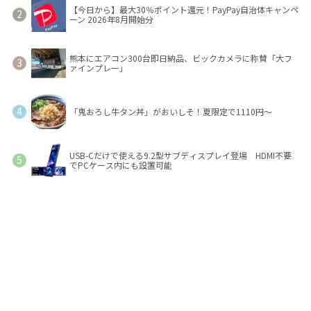
【今日から】最大30％ポイント還元！PayPay自治体キャンペ
ーン 2026年8月開始分
熊本にエアコン300台即日納品、ビックカメラに称賛「大フ
ァインプレー」
「鬼おろし牛タン丼」がおいしそ！夏限定で1110円～
USB-Cだけで使える9.2型サブディスプレイ登場 HDMI不要
でPCケース内にも設置可能