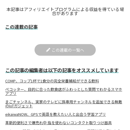
本記事はアフィリエイトプログラムによる収益を得ている場
合があります
この連載の記事
この連載の一覧へ
この記事の編集者は以下の記事をオススメしています
COMP、コップ1杯で1食分の完全栄養補給ができる飲料
ペコッター、目的に合った飲食店がふわっとした質問でわかるスマホ
アプリ
まごチャンネル、実家のテレビに孫専用チャンネルを追加できる無敵
のIoTガジェット
eikaiwaNOW、GPSで英語を教えたい人と出会う学習アプリ
革新的便利さで爆売れ中 指を使わないコンタクト取りつけ器具