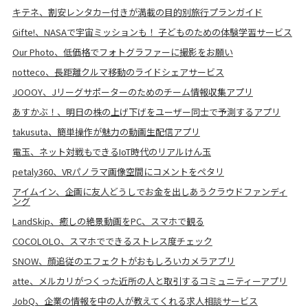
キテネ、割安レンタカー付きが満載の目的別旅行プランガイド
Gifte!、NASAで宇宙ミッションも！ 子どものための体験学習サービス
Our Photo、低価格でフォトグラファーに撮影をお願い
notteco、長距離クルマ移動のライドシェアサービス
JOOOY、Jリーグサポーターのためのチーム情報収集アプリ
あすかぶ！、明日の株の上げ下げをユーザー同士で予測するアプリ
takusuta、簡単操作が魅力の動画生配信アプリ
電玉、ネット対戦もできるIoT時代のリアルけん玉
petaly360、VRパノラマ画像空間にコメントをペタリ
アイムイン、企画に友人どうしでお金を出しあうクラウドファンディ
ング
LandSkip、癒しの絶景動画をPC、スマホで観る
COCOLOLO、スマホでできるストレス度チェック
SNOW、顔追従のエフェクトがおもしろいカメラアプリ
atte、メルカリがつくった近所の人と取引するコミュニティーアプリ
JobQ、企業の情報を中の人が教えてくれる求人相談サービス