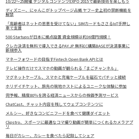
10/22～25開催 デジタルコンテンツEXPO 2015で最新技術を楽しもう
ディズニー、にゃんこがトップページ占拠 ヤフー史上初の禁断機能を
解禁
「高齢者はネットの恩恵を受けてない」SIMカードもささるIoT手押し
車で支援
500 Startupsが日本に拠点設置 資金規模は約36億円規模！
クレカ決済を無料で導入できるPAY.JP 無料EC構築BASEが決済事業に
新規参入
マネーフォワードの目指すFintech Open Bank APIとは
テレビ操作だけでスマホの動画が観られる「まごチャンネル」
マグネットケーブル、スマホと充電ケーブルを磁石でパチッと接続
ホリデイチケット、旅先の現地ホストによるユニークな体験に参加
兜予報、精度80％を誇る経済ニュースからの株価予測サービス
ChatCast、チャット内容を残してウェブコンテンツに
メルシー、好きなコンビニフードを食べて健康ダイエット
Clipstro、スポーツに最適なコマ撮り動画が簡単につくれるカメラアプ
リ
毎日がカレー、カレーを食べたら記録してシェア