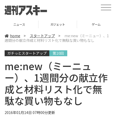
t
o
g
g
l
ニュース
ガジェット
ゲーム
e
n
a
home
>
スタートアップ
>
me:new（ミーニュー）、1
v
週間分の献立作成と材料リスト化で無駄な買い物もなし
i
g
a
ガチっとスタートアップ
第10回
t
i
o
me:new（ミーニュ
n
ー）、1週間分の献立作
成と材料リスト化で無
駄な買い物もなし
2016年01月14日 07時00分更新