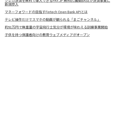
クレカ決済を無料で導入できるPAY.JP 無料EC構築BASEが決済事業に
新規参入
マネーフォワードの目指すFintech Open Bank APIとは
テレビ操作だけでスマホの動画が観られる「まごチャンネル」
約91万円で無重量の宇宙飛行士気分が環境が味わえる訓練事業開始
子供を持つ保護者向けの教育ウェブメディアがオープン