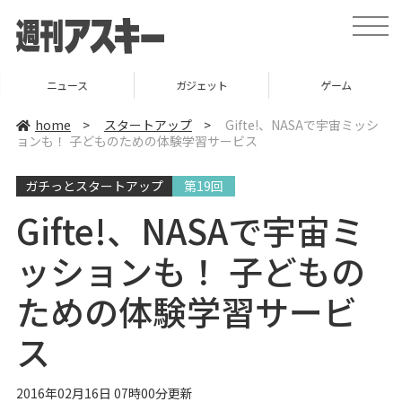
t
o
g
g
l
ニュース
ガジェット
ゲーム
e
n
a
home
>
スタートアップ
>
Gifte!、NASAで宇宙ミッシ
v
ョンも！ 子どものための体験学習サービス
i
g
a
ガチっとスタートアップ
第19回
t
i
o
Gifte!、NASAで宇宙ミ
n
ッションも！ 子どもの
ための体験学習サービ
ス
2016年02月16日 07時00分更新