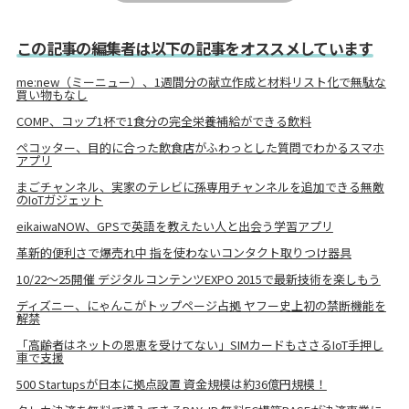
この記事の編集者は以下の記事をオススメしています
me:new（ミーニュー）、1週間分の献立作成と材料リスト化で無駄な
買い物もなし
COMP、コップ1杯で1食分の完全栄養補給ができる飲料
ペコッター、目的に合った飲食店がふわっとした質問でわかるスマホ
アプリ
まごチャンネル、実家のテレビに孫専用チャンネルを追加できる無敵
のIoTガジェット
eikaiwaNOW、GPSで英語を教えたい人と出会う学習アプリ
革新的便利さで爆売れ中 指を使わないコンタクト取りつけ器具
10/22～25開催 デジタルコンテンツEXPO 2015で最新技術を楽しもう
ディズニー、にゃんこがトップページ占拠 ヤフー史上初の禁断機能を
解禁
「高齢者はネットの恩恵を受けてない」SIMカードもささるIoT手押し
車で支援
500 Startupsが日本に拠点設置 資金規模は約36億円規模！