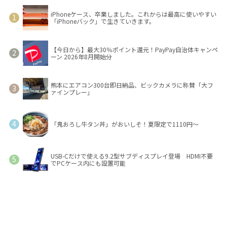
iPhoneケース、卒業しました。これからは最高に使いやすい
「iPhoneバック」で生きていきます。
【今日から】最大30％ポイント還元！PayPay自治体キャンペ
ーン 2026年8月開始分
熊本にエアコン300台即日納品、ビックカメラに称賛「大フ
ァインプレー」
「鬼おろし牛タン丼」がおいしそ！夏限定で1110円～
USB-Cだけで使える9.2型サブディスプレイ登場 HDMI不要
でPCケース内にも設置可能