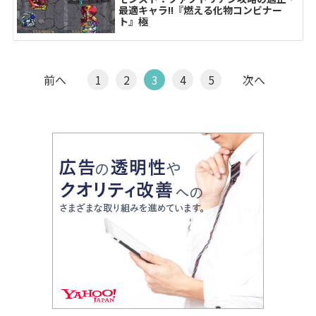
最適キャラ!!『燃える化物コンビナー
ト』極
前へ
1
2
3
4
5
次へ