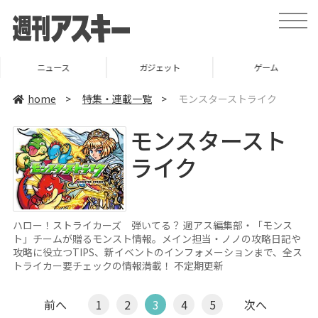
toggle
naviga
ニュース
ガジェット
ゲーム
home
>
特集・連載一覧
>
モンスターストライク
モンスタースト
ライク
ハロー！ストライカーズ 弾いてる？ 週アス編集部・「モンス
ト」チームが贈るモンスト情報。メイン担当・ノノの攻略日記や
攻略に役立つTIPS、新イベントのインフォメーションまで、全ス
トライカー要チェックの情報満載！ 不定期更新
前へ
1
2
3
4
5
次へ