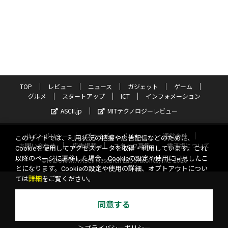
TOP
レビュー
ニュース
ガジェット
ゲーム
グルメ
スタートアップ
ICT
インフォメーション
ASCII.jp
MITテクノロジーレビュー
サイトポリシー
プライバシーポリシー
運営会社
このサイトでは、利用状況の把握や広告配信などのために、
お問い合わせ
広告掲載
スタッフ募集
電子版について
Cookieを使用してアクセスデータを取得・利用しています。これ
以降のページに遷移した場合、Cookieの設定や使用に同意したこ
©KADOKAWA ASCII Research Laboratories, Inc. 2026
とになります。Cookieの設定や使用の詳細、オプトアウトについ
ては
詳細
をご覧ください。
同意する