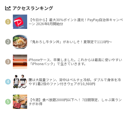
アクセスランキング
【今日から】最大30％ポイント還元！PayPay自治体キャンペ
ーン 2026年8月開始分
「鬼おろし牛タン丼」がおいしそ！夏限定で1110円～
iPhoneケース、卒業しました。これからは最高に使いやすい
「iPhoneバック」で生きていきます。
腰は大風量ファン、背中はペルチェ冷却。ダブルで身体を冷
やす1着2役のファン付きウェアが10,980円
【今週】食べ放題2000円以下へ！ 7日間限定、しゃぶ葉ラン
チがお得