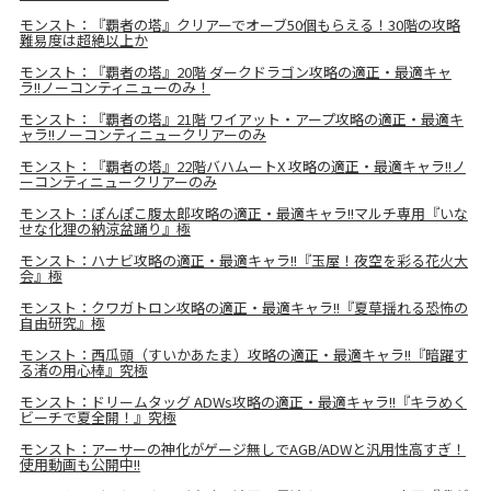
モンスト：『覇者の塔』クリアーでオーブ50個もらえる！30階の攻略
難易度は超絶以上か
モンスト：『覇者の塔』20階 ダークドラゴン攻略の適正・最適キャ
ラ!!ノーコンティニューのみ！
モンスト：『覇者の塔』21階 ワイアット・アープ攻略の適正・最適キ
ャラ!!ノーコンティニュークリアーのみ
モンスト：『覇者の塔』22階バハムートX 攻略の適正・最適キャラ!!ノ
ーコンティニュークリアーのみ
モンスト：ぽんぽこ腹太郎攻略の適正・最適キャラ!!マルチ専用『いな
せな化狸の納涼盆踊り』極
モンスト：ハナビ攻略の適正・最適キャラ!!『玉屋！夜空を彩る花火大
会』極
モンスト：クワガトロン攻略の適正・最適キャラ!!『夏草揺れる恐怖の
自由研究』極
モンスト：西瓜頭（すいかあたま）攻略の適正・最適キャラ!!『暗躍す
る渚の用心棒』究極
モンスト：ドリームタッグ ADWs攻略の適正・最適キャラ!!『キラめく
ビーチで夏全開！』究極
モンスト：アーサーの神化がゲージ無しでAGB/ADWと汎用性高すぎ！
使用動画も公開中!!