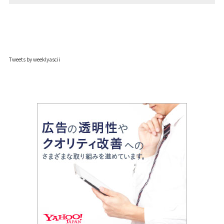
Tweets by weeklyascii