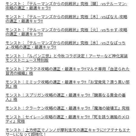
モンスト：『テルーマンズからの挑戦状』究極［闇］-vsテルーマン-
攻略の適正・最適キャラ!!
モンスト：『テルーマンズからの挑戦状』究極［木］-vsぱなえ-攻略
の適正・最適キャラ!!
モンスト：『テルーマンズからの挑戦状』究極［火］-vsちゃす-攻略
の適正・最適キャラ!!
モンスト：『テルーマンズからの挑戦状』究極［水］-vsさなぱっち
ょ-攻略の適正・最適キャラ!!
モンスト：『ルパン三世』と今秋コラボ決定！アーサーなど神化実装
モンストニュース特別版
モンスト：アラクネ攻略の適正・最適キャラ!!マルチ専用『血塗られた
冒涜の綴織』極
モンスト：ミミック攻略の適正・最適キャラ!!『お宝発見？漂う黒い邪
気』極
モンスト：スプリガン攻略の適正・最適キャラ!!『醜悪なる黄金の番
人』極
モンスト：クラーケン攻略の適正・最適キャラ!!『魔海の破壊王』究極
モンスト：セイレーン攻略の適正・最適キャラ!!『死を誘う潮風のメロ
ディ』究極
モンスト：上方修正でノンノが摩利支天の適正キャラに!?アテナもエナ
サーLになって超強化！