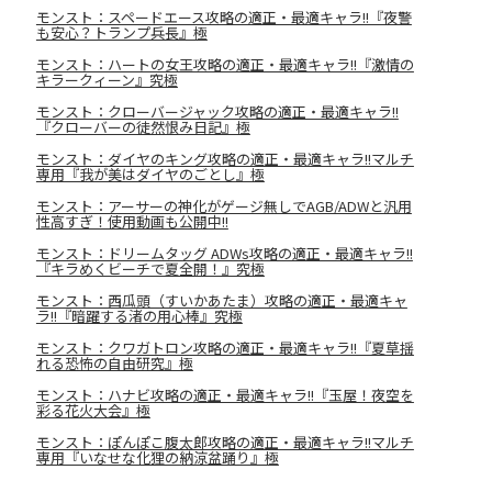
モンスト：スペードエース攻略の適正・最適キャラ!!『夜警
も安心？トランプ兵長』極
モンスト：ハートの女王攻略の適正・最適キャラ!!『激情の
キラークィーン』究極
モンスト：クローバージャック攻略の適正・最適キャラ!!
『クローバーの徒然恨み日記』極
モンスト：ダイヤのキング攻略の適正・最適キャラ!!マルチ
専用『我が美はダイヤのごとし』極
モンスト：アーサーの神化がゲージ無しでAGB/ADWと汎用
性高すぎ！使用動画も公開中!!
モンスト：ドリームタッグ ADWs攻略の適正・最適キャラ!!
『キラめくビーチで夏全開！』究極
モンスト：西瓜頭（すいかあたま）攻略の適正・最適キャ
ラ!!『暗躍する渚の用心棒』究極
モンスト：クワガトロン攻略の適正・最適キャラ!!『夏草揺
れる恐怖の自由研究』極
モンスト：ハナビ攻略の適正・最適キャラ!!『玉屋！夜空を
彩る花火大会』極
モンスト：ぽんぽこ腹太郎攻略の適正・最適キャラ!!マルチ
専用『いなせな化狸の納涼盆踊り』極