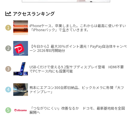
アクセスランキング
iPhoneケース、卒業しました。これからは最高に使いやすい
「iPhoneバック」で生きていきます。
【今日から】最大30％ポイント還元！PayPay自治体キャンペ
ーン 2026年8月開始分
USB-Cだけで使える9.2型サブディスプレイ登場 HDMI不要
でPCケース内にも設置可能
熊本にエアコン300台即日納品、ビックカメラに称賛「大フ
ァインプレー」
「つながりにくい」改善なるか ドコモ、最新基地局を全国
展開へ