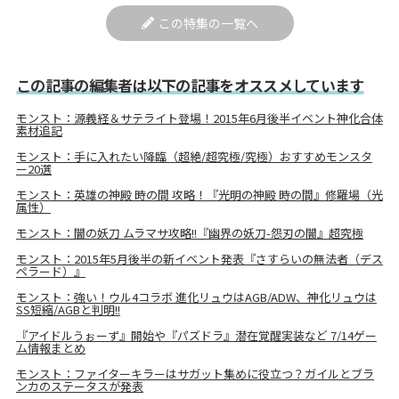
この特集の一覧へ
この記事の編集者は以下の記事をオススメしています
モンスト：源義経＆サテライト登場！2015年6月後半イベント神化合体
素材追記
モンスト：手に入れたい降臨（超絶/超究極/究極）おすすめモンスタ
ー20選
モンスト：英雄の神殿 時の間 攻略！『光明の神殿 時の間』修羅場（光
属性）
モンスト：闇の妖刀 ムラマサ攻略!!『幽界の妖刀-怨刃の闇』超究極
モンスト：2015年5月後半の新イベント発表『さすらいの無法者（デス
ペラード）』
モンスト：強い！ウル4コラボ 進化リュウはAGB/ADW、神化リュウは
SS短縮/AGBと判明!!
『アイドルうぉーず』開始や『パズドラ』潜在覚醒実装など 7/14ゲー
ム情報まとめ
モンスト：ファイターキラーはサガット集めに役立つ？ガイルとブラ
ンカのステータスが発表