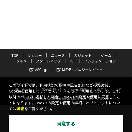
TOP
レビュー
ニュース
ガジェット
ゲーム
グルメ
スタートアップ
ICT
インフォメーション
ASCII.jp
MITテクノロジーレビュー
サイトポリシー
プライバシーポリシー
運営会社
このサイトでは、利用状況の把握や広告配信などのために、
お問い合わせ
広告掲載
スタッフ募集
電子版について
Cookieを使用してアクセスデータを取得・利用しています。これ
以降のページに遷移した場合、Cookieの設定や使用に同意したこ
©KADOKAWA ASCII Research Laboratories, Inc. 2026
とになります。Cookieの設定や使用の詳細、オプトアウトについ
ては
詳細
をご覧ください。
同意する