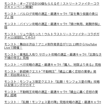
モンスト：オーブが合計30個もらえるぞ！ストリートファイターコラ
ボキャンペーン開催!!
モンスト：バルログ攻略の適正・最適キャラ!!『宙を舞う仮面の貴公
子』極
モンスト：バイソン攻略の適正・最適キャラ!!『情け無用、剛腕炸裂』
極
モンスト：リュウ当たった！ウルトラストリートファイターコラボガ
チャ110回回してみた!!
モンスト：舞台は渋谷？アニメ制作発表会が7/21 13時からYouTube
Liveで開催！
モンスト：豪鬼乱入有り サガット攻略の適正・最適キャラ!!『比類なき
不撓の帝王』究極
モンスト：ベガ攻略の適正・最適キャラ!!『魔人、地獄より来る』究極
モンスト：新超絶クエスト“不動明王”『穢土に轟く忿怒の業拳』発
表！初出現は8/2！
モンスト：モンフェス限定クエスト『乱闘！モンフェス夏の陣』攻略
は友情コンボがカギ？
モンスト：不動明王攻略の適正・最適キャラ!!『穢土に轟く忿怒の業
拳』超絶
モンスト：『乱闘！モンフェス夏の陣』究極攻略の適正・最適キャラ!!