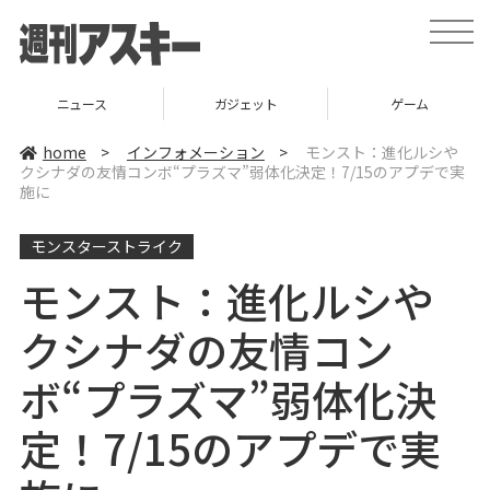
t
o
g
g
l
ニュース
ガジェット
ゲーム
e
n
a
home
>
インフォメーション
>
モンスト：進化ルシや
v
クシナダの友情コンボ“プラズマ”弱体化決定！7/15のアプデで実
i
施に
g
a
t
i
モンスターストライク
o
n
モンスト：進化ルシや
クシナダの友情コン
ボ“プラズマ”弱体化決
定！7/15のアプデで実