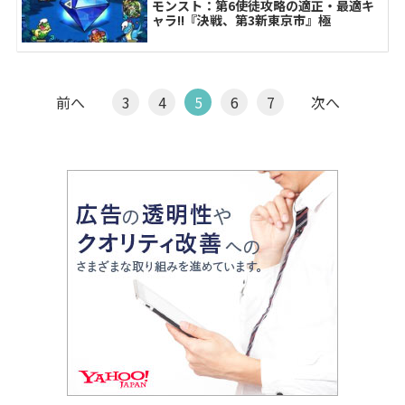
モンスト：第6使徒攻略の適正・最適キ
ャラ!!『決戦、第3新東京市』極
前へ
3
4
5
6
7
次へ