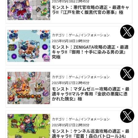
2015年05月18日 22時45分
モンスト：悪代官攻略の適正・最適キャ
ラ!!『江戸を欺く腹黒代官の悪事』極
カテゴリ： ゲーム / インフォメーション
2015年05月18日 16時30分
モンスト：ZENIGATA攻略の適正・最適
キャラ!!『御用！十手に染みる男の涙』
究極
カテゴリ： ゲーム / インフォメーション
2015年05月17日 22時45分
モンスト：マダムゼニー攻略の適正・最
適キャラ!!マルチ専用『金欲の悪魔に憑
かれた醜女』極
カテゴリ： ゲーム / インフォメーション
2015年05月17日 22時30分
モンスト：ケンネル巡査攻略の適正・最
適キャラ!!『密着！森のパトロール24』