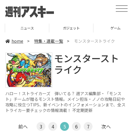
toggle
naviga
ニュース
ガジェット
ゲーム
home
>
特集・連載一覧
>
モンスターストライク
モンスタースト
ライク
ハロー！ストライカーズ 弾いてる？ 週アス編集部・「モンス
ト」チームが贈るモンスト情報。メイン担当・ノノの攻略日記や
攻略に役立つTIPS、新イベントのインフォメーションまで、全ス
トライカー要チェックの情報満載！ 不定期更新
前へ
3
4
5
6
7
次へ