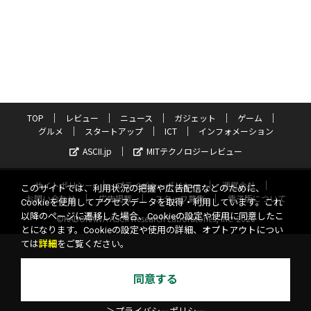
TOP
レビュー
ニュース
ガジェット
ゲーム
グルメ
スタートアップ
ICT
インフォメーション
ASCII.jp
MITテクノロジーレビュー
サイトポリシー
プライバシーポリシー
運営会社
このサイトでは、利用状況の把握や広告配信などのために、
お問い合わせ
広告掲載
スタッフ募集
電子版について
Cookieを使用してアクセスデータを取得・利用しています。これ
以降のページに遷移した場合、Cookieの設定や使用に同意したこ
©KADOKAWA ASCII Research Laboratories, Inc. 2026
とになります。Cookieの設定や使用の詳細、オプトアウトについ
ては
詳細
をご覧ください。
同意する