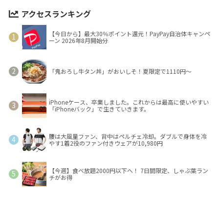
アクセスランキング
【今日から】最大30％ポイント還元！PayPay自治体キャンペ
ーン 2026年8月開始分
「鬼おろし牛タン丼」がおいしそ！夏限定で1110円～
iPhoneケース、卒業しました。これからは最高に使いやすい
「iPhoneバック」で生きていきます。
腰は大風量ファン、背中はペルチェ冷却。ダブルで身体を冷
やす1着2役のファン付きウェアが10,980円
【今週】食べ放題2000円以下へ！ 7日間限定、しゃぶ葉ラン
チがお得