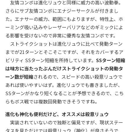
友情コンボは進化リュウと同様に威力の高い波動拳。
さらにサブ友情コンボにエナジーサークルが付きまし
た。エナサーの威力、範囲にもよりますが、特性上、ホ
ーミング吸い込みやレーザーバリアなどのギミックによ
る影響を受けないので非常に優秀な友情コンボです。
ストライクショットは進化リュウに比べて発動ターン
までが21ターンとそこそこですが、それをカバーするア
ビリティ SSターン短縮を所持しています。
SSターン短縮
は味方に当たったぶんだけストライクショットの発動タ
ーン数が短縮
されるので、スピードの高い殺意リュウで
あれば使いやすいはず。進化リュウでも書きましたが、
SSターンがかなり短くなることが予想できるので、こち
らもボス戦では複数回発動できそうですね。
進化も神化も便利だけど、オススメは殺意リュウ
実装されていないので独断と偏見ですが、現状ステー
タスを見ただけでは殺意リュウ（神化）が良さそうで