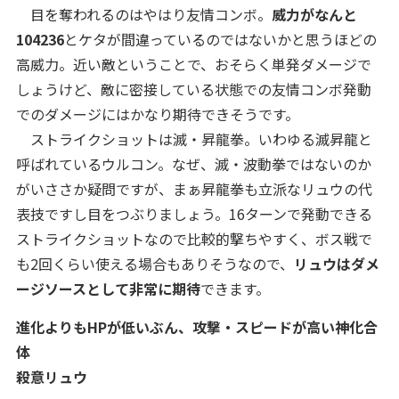
目を奪われるのはやはり友情コンボ。
威力がなんと
104236
とケタが間違っているのではないかと思うほどの
高威力。近い敵ということで、おそらく単発ダメージで
しょうけど、敵に密接している状態での友情コンボ発動
でのダメージにはかなり期待できそうです。
ストライクショットは滅・昇龍拳。いわゆる滅昇龍と
呼ばれているウルコン。なぜ、滅・波動拳ではないのか
がいささか疑問ですが、まぁ昇龍拳も立派なリュウの代
表技ですし目をつぶりましょう。16ターンで発動できる
ストライクショットなので比較的撃ちやすく、ボス戦で
も2回くらい使える場合もありそうなので、
リュウはダメ
ージソースとして非常に期待
できます。
進化よりもHPが低いぶん、攻撃・スピードが高い神化合
体
殺意リュウ