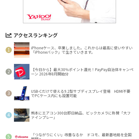
アクセスランキング
iPhoneケース、卒業しました。これからは最高に使いやすい
「iPhoneバック」で生きていきます。
【今日から】最大30％ポイント還元！PayPay自治体キャンペ
ーン 2026年8月開始分
USB-Cだけで使える9.2型サブディスプレイ登場 HDMI不要
でPCケース内にも設置可能
熊本にエアコン300台即日納品、ビックカメラに称賛「大フ
ァインプレー」
「つながりにくい」改善なるか ドコモ、最新基地局を全国
展開へ