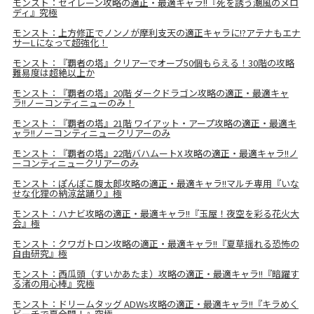
モンスト：セイレーン攻略の適正・最適キャラ!!『死を誘う潮風のメロ
ディ』究極
モンスト：上方修正でノンノが摩利支天の適正キャラに!?アテナもエナ
サーLになって超強化！
モンスト：『覇者の塔』クリアーでオーブ50個もらえる！30階の攻略
難易度は超絶以上か
モンスト：『覇者の塔』20階 ダークドラゴン攻略の適正・最適キャ
ラ!!ノーコンティニューのみ！
モンスト：『覇者の塔』21階 ワイアット・アープ攻略の適正・最適キ
ャラ!!ノーコンティニュークリアーのみ
モンスト：『覇者の塔』22階バハムートX 攻略の適正・最適キャラ!!ノ
ーコンティニュークリアーのみ
モンスト：ぽんぽこ腹太郎攻略の適正・最適キャラ!!マルチ専用『いな
せな化狸の納涼盆踊り』極
モンスト：ハナビ攻略の適正・最適キャラ!!『玉屋！夜空を彩る花火大
会』極
モンスト：クワガトロン攻略の適正・最適キャラ!!『夏草揺れる恐怖の
自由研究』極
モンスト：西瓜頭（すいかあたま）攻略の適正・最適キャラ!!『暗躍す
る渚の用心棒』究極
モンスト：ドリームタッグ ADWs攻略の適正・最適キャラ!!『キラめく
ビーチで夏全開！』究極