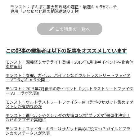
モンスト：ぽんぽこ腹太郎攻略の適正・最適キャラ!!マルチ
専用『いなせな化狸の納涼盆踊り』極
この特集の一覧へ
この記事の編集者は以下の記事をオススメしています
モンスト：源義経＆サテライト登場！2015年6月後半イベント神化合体
素材追記
モンスト：春麗、ガイル、バイソンなどウルトラストリートファイタ
ーIVコラボキャラ公開！
モンスト：2015年7月後半の新イベント『ウルトラストリートファイタ
ーIV』コラボ発表!!
モンスト：ウルトラストリートファイターIVコラボのサガット集めはダ
メトレが有効なのか
モンスト：進化ルシやクシナダの友情コンボ“プラズマ”弱体化決定！
7/15のアプデで実施に
モンスト：ファイターキラーはサガット集めに役立つ？ガイルとブラ
ンカのステータスが発表