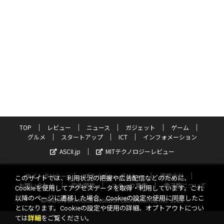
TOP
レビュー
ニュース
ガジェット
ゲーム
グルメ
スタートアップ
ICT
インフォメーション
ASCII.jp
MITテクノロジーレビュー
サイトポリシー
プライバシーポリシー
運営会社
このサイトでは、利用状況の把握や広告配信などのために、
お問い合わせ
広告掲載
スタッフ募集
電子版について
Cookieを使用してアクセスデータを取得・利用しています。これ
以降のページに遷移した場合、Cookieの設定や使用に同意したこ
©KADOKAWA ASCII Research Laboratories, Inc. 2026
とになります。Cookieの設定や使用の詳細、オプトアウトについ
ては
詳細
をご覧ください。