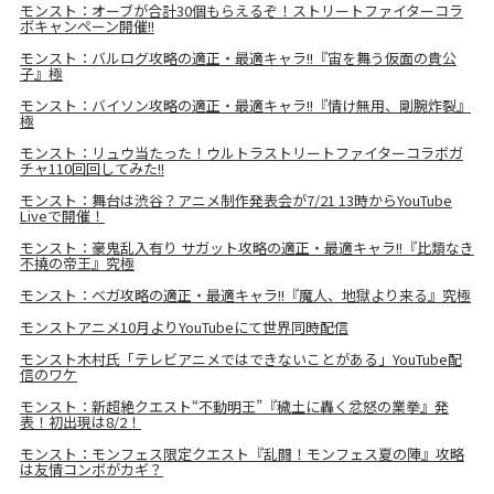
モンスト：オーブが合計30個もらえるぞ！ストリートファイターコラ
ボキャンペーン開催!!
モンスト：バルログ攻略の適正・最適キャラ!!『宙を舞う仮面の貴公
子』極
モンスト：バイソン攻略の適正・最適キャラ!!『情け無用、剛腕炸裂』
極
モンスト：リュウ当たった！ウルトラストリートファイターコラボガ
チャ110回回してみた!!
モンスト：舞台は渋谷？アニメ制作発表会が7/21 13時からYouTube
Liveで開催！
モンスト：豪鬼乱入有り サガット攻略の適正・最適キャラ!!『比類なき
不撓の帝王』究極
モンスト：ベガ攻略の適正・最適キャラ!!『魔人、地獄より来る』究極
モンストアニメ10月よりYouTubeにて世界同時配信
モンスト木村氏「テレビアニメではできないことがある」YouTube配
信のワケ
モンスト：新超絶クエスト“不動明王”『穢土に轟く忿怒の業拳』発
表！初出現は8/2！
モンスト：モンフェス限定クエスト『乱闘！モンフェス夏の陣』攻略
は友情コンボがカギ？