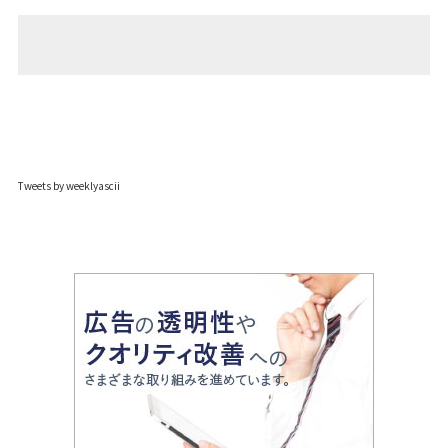
Tweets by weeklyascii