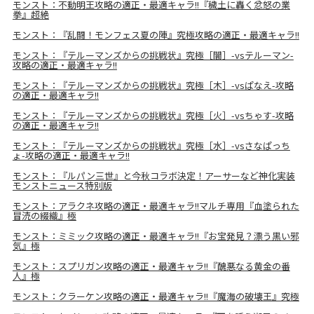
モンスト：不動明王攻略の適正・最適キャラ!!『穢土に轟く忿怒の業
拳』超絶
モンスト：『乱闘！モンフェス夏の陣』究極攻略の適正・最適キャラ!!
モンスト：『テルーマンズからの挑戦状』究極［闇］-vsテルーマン-
攻略の適正・最適キャラ!!
モンスト：『テルーマンズからの挑戦状』究極［木］-vsぱなえ-攻略
の適正・最適キャラ!!
モンスト：『テルーマンズからの挑戦状』究極［火］-vsちゃす-攻略
の適正・最適キャラ!!
モンスト：『テルーマンズからの挑戦状』究極［水］-vsさなぱっち
ょ-攻略の適正・最適キャラ!!
モンスト：『ルパン三世』と今秋コラボ決定！アーサーなど神化実装
モンストニュース特別版
モンスト：アラクネ攻略の適正・最適キャラ!!マルチ専用『血塗られた
冒涜の綴織』極
モンスト：ミミック攻略の適正・最適キャラ!!『お宝発見？漂う黒い邪
気』極
モンスト：スプリガン攻略の適正・最適キャラ!!『醜悪なる黄金の番
人』極
モンスト：クラーケン攻略の適正・最適キャラ!!『魔海の破壊王』究極