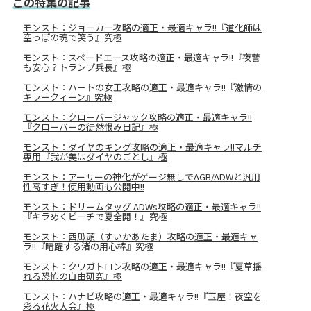
この特集の記事
モンスト：ジョーカー攻略の適正・最適キャラ!!『道化師は
空っぽの魂で笑う』究極
モンスト：スペードエース攻略の適正・最適キャラ!!『夜警
も安心？トランプ兵長』極
モンスト：ハートの女王攻略の適正・最適キャラ!!『激情の
キラークィーン』究極
モンスト：クローバージャック攻略の適正・最適キャラ!!
『クローバーの徒然恨み日記』極
モンスト：ダイヤのキング攻略の適正・最適キャラ!!マルチ
専用『我が美はダイヤのごとし』極
モンスト：アーサーの神化がゲージ無しでAGB/ADWと汎用
性高すぎ！使用動画も公開中!!
モンスト：ドリームタッグ ADWs攻略の適正・最適キャラ!!
『キラめくビーチで夏全開！』究極
モンスト：西瓜頭（すいかあたま）攻略の適正・最適キャ
ラ!!『暗躍する渚の用心棒』究極
モンスト：クワガトロン攻略の適正・最適キャラ!!『夏草揺
れる恐怖の自由研究』極
モンスト：ハナビ攻略の適正・最適キャラ!!『玉屋！夜空を
彩る花火大会』極