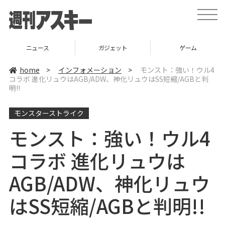
t
o
g
g
l
ニュース
ガジェット
ゲーム
e
n
a
home
>
インフォメーション
>
モンスト：強い！ウル4
v
コラボ 進化リュウはAGB/ADW、神化リュウはSS短縮/AGBと判
i
明!!
g
a
t
i
モンスターストライク
o
n
モンスト：強い！ウル4
コラボ 進化リュウは
AGB/ADW、神化リュウ
はSS短縮/AGBと判明!!