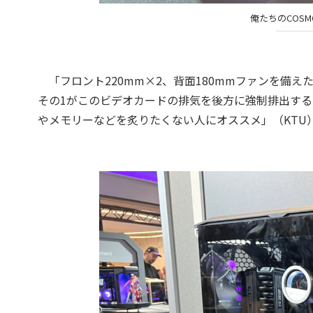
俺たちのCOSM
「フロント220mm×2、背面180mmファンを備えたH
その1がこのビデオカードの排気を後方に強制排出する
やメモリーなどを炙りたくない人にオススメ」（KTU