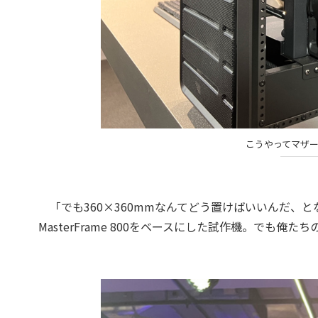
こうやってマザ
「でも360×360mmなんてどう置けばいいんだ、
MasterFrame 800をベースにした試作機。でも俺たち