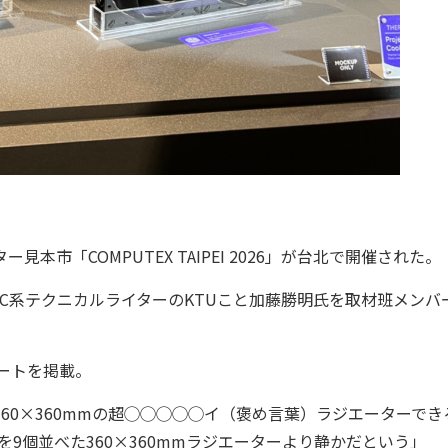
市「COMPUTEX TAIPEI 2026」が台北で開催された。
系テクニカルライターのKTUこと加藤勝明氏を取材班メンバ
ポートを掲載。
60×360mmの超◯◯◯◯◯イ（褒め言葉）ラジエーターでき
を9個並べた360×360mmラジエーターより静かだという」