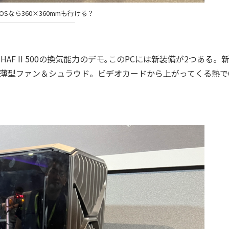
OSなら360×360mmも行ける？
AF II 500の換気能力のデモ｡このPCには新装備が2つある。
薄型ファン＆シュラウド。ビデオカードから上がってくる熱でC
）