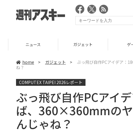
ニュース
ガジェット
ゲーム
home
>
ガジェット
>
ぶっ飛び自作PCアイデア：1
ね？
COMPUTEX TAIPEI 2026レポート
ぶっ飛び自作PCアイデ
ば、360×360mm
んじゃね？