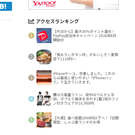
アクセスランキング
【今日から】最大30％ポイント還元！
PayPay自治体キャンペーン 2026年8月
開始分
「鬼おろし牛タン丼」がおいしそ！夏限
定で1110円～
iPhoneケース、卒業しました。これか
らは最高に使いやすい「iPhoneバッ
ク」で生きていきます。
腰は大風量ファン、背中はペルチェ冷
却。ダブルで身体を冷やす1着2役のファ
ン付きウェアが10,980円
【今週】食べ放題2000円以下へ！ 7日間
限定、しゃぶ葉ランチがお得