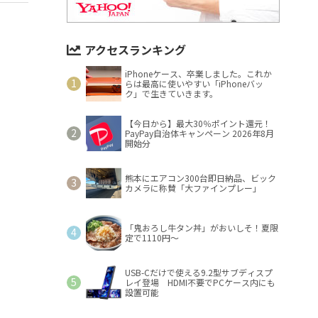
アクセスランキング
iPhoneケース、卒業しました。これか
らは最高に使いやすい「iPhoneバッ
ク」で生きていきます。
【今日から】最大30％ポイント還元！
PayPay自治体キャンペーン 2026年8月
開始分
熊本にエアコン300台即日納品、ビック
カメラに称賛「大ファインプレー」
「鬼おろし牛タン丼」がおいしそ！夏限
定で1110円～
USB-Cだけで使える9.2型サブディスプ
レイ登場 HDMI不要でPCケース内にも
設置可能