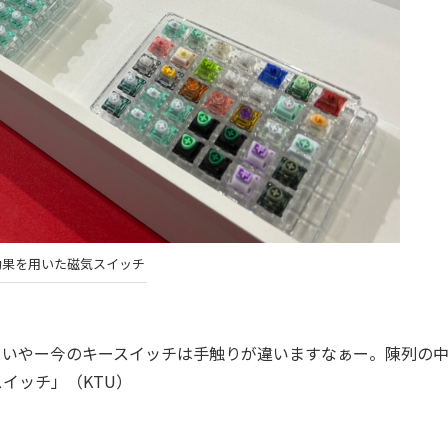
効果を用いた磁気スイッチ
題。いやー今のキースイッチは手触りが違いますなぁー。陳列の
イッチ」（KTU）