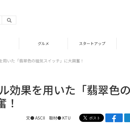
グルメ
スタートアップ
果を用いた「翡翠色の磁気スイッチ」に大興奮！
ール効果を用いた「翡翠色
奮！
文● ASCII 取材● KTU