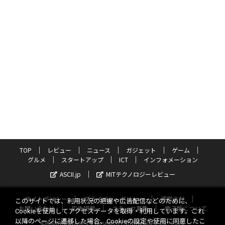
TOP
レビュー
ニュース
ガジェット
ゲーム
グルメ
スタートアップ
ICT
インフォメーション
ASCII.jp
MITテクノロジーレビュー
サイトポリシー
プライバシーポリシー
運営会社
このサイトでは、利用状況の把握や広告配信などのために、
お問い合わせ
広告掲載
スタッフ募集
電子版について
Cookieを使用してアクセスデータを取得・利用しています。これ
以降のページに遷移した場合、Cookieの設定や使用に同意したこ
©KADOKAWA ASCII Research Laboratories, Inc. 2026