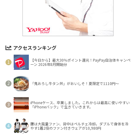
アクセスランキング
【今日から】最大30％ポイント還元！PayPay自治体キャンペ
ーン 2026年8月開始分
「鬼おろし牛タン丼」がおいしそ！夏限定で1110円～
iPhoneケース、卒業しました。これからは最高に使いやすい
「iPhoneバック」で生きていきます。
腰は大風量ファン、背中はペルチェ冷却。ダブルで身体を冷
やす1着2役のファン付きウェアが10,980円