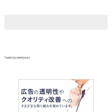
Tweets by weeklyascii