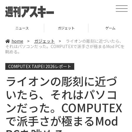
t
o
g
g
l
ニュース
ガジェット
ゲーム
e
n
a
home
>
ガジェット
>
ライオンの彫刻に近づいたら、
v
それはパソコンだった。COMPUTEXで派手さが極まるMod PCを
i
眺める。
g
a
t
i
COMPUTEX TAIPEI 2026レポート
o
n
ライオンの彫刻に近づ
いたら、それはパソコ
ンだった。COMPUTEX
で派手さが極まるMod