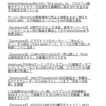
NVIDIAのWindows向けCPU「RTX Spark」は、プログラム開
発やホワイトカラーの生産性を画期的に高めるPCを生み出
す可能性を持っている
サーバー向けCPUの需要激増で売上と株価を大きく伸ばす
IntelとAMD その理由はエージェントAIの急速な普及
【sponsored】 AI時代だからこそ注目、長年サーバーやワ
ークステーション向け製品を輩出してきたSilverStoneは今
後要注目だ
【sponsored】 さすがドイツのメーカー！ 「水orビー
ル？」から始まったbe quiet!ブース、ケーブルの取り回しや
制御ソフトに注目！
【sponsored】 COMPUTEXでASUSが一挙公開した「ROG
20周年記念モデル」の破壊力がヤバすぎる
ViewSonicが420Hzゲーミングディスプレーや2画面ポータブ
ルディスプレーなどをCOMPUTEXで公開、スマホとPCの2画
面作業が快適に！
【sponsored】 OWCがThunderbolt 5対応製品を一挙展示、
AIアクセラレーターからRAIDストレージまで「将来への投
資」を提案
いま話題のASUS新サーバー群、ハイブリッド冷却機構や
800Gネットワーク搭載モデルをCOMPUTEXで初披露！ 最新
情報をキャッチ
【sponsored】 ASUSのCOMPUTEX展示をチェック！ Wi-Fi