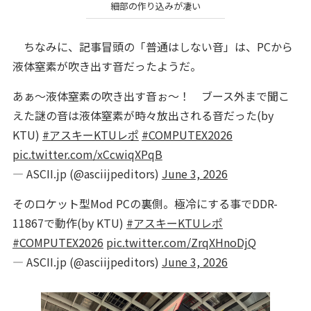
細部の作り込みが凄い
ちなみに、記事冒頭の「普通はしない音」は、PCから
液体窒素が吹き出す音だったようだ。
あぁ〜液体窒素の吹き出す音ぉ〜！ ブース外まで聞こ
えた謎の音は液体窒素が時々放出される音だった(by
KTU)
#アスキーKTUレポ
#COMPUTEX2026
pic.twitter.com/xCcwiqXPqB
— ASCII.jp (@asciijpeditors)
June 3, 2026
そのロケット型Mod PCの裏側。極冷にする事でDDR-
11867で動作(by KTU)
#アスキーKTUレポ
#COMPUTEX2026
pic.twitter.com/ZrqXHnoDjQ
— ASCII.jp (@asciijpeditors)
June 3, 2026