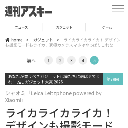
t
o
g
g
l
ニュース
ガジェット
ゲーム
e
n
a
home
>
ガジェット
>
ライカライカライカ！ デザイン
v
も撮影モードもライカ、究極カメラスマホはやっぱりこれな
i
g
a
t
前へ
1
2
3
4
5
i
o
n
あなたが買うべきガジェットは俺たちに選ばせてく
第79回
れ！ 推しガジェット大賞 2026
シャオミ「Leica Leitzphone powered by
Xiaomi」
ライカライカライカ！
デザインも撮影モード