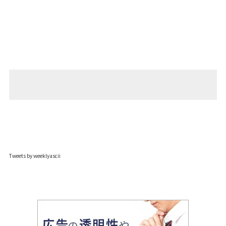
Tweets by weeklyascii