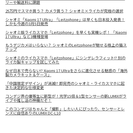
リーや輸送料に課題
25万円でスマホ買う？ カメラ買う？ シャオミ×ライカが究極の選択
シャオミ「Xiaomi 17 Ultra」「Leitzphone」は早くも日本投入発表！
しかも今週の3月5日発売
シャオミ版ライカスマホ「Leitzphone」を早くも実機レポ！ 「Xiaomi
17 Ultra」など3機種登場
もうデジカメはいらない？ シャオミのLeitzphoneが魅せる極上の猫ス
ナップ
シャオミのライカスマホ「Leitzphone」にシンデレラフィット!? 別の
ライカ製キャップを試してみた
なぜ日本で売らない!? Xiaomi 17 Ultraをさらに進化させる魅惑の「海外
製カメラキット＆ケース」
「中国限定デザイン」が消滅!? 即完売のシャオミ・ライカスマホに起
きた決定的な仕様変更
コンデジ界の優等生に新型が！光学15倍＆1型センサーの新LUMIXがラ
イブや推し活の神機だぞ！
このコンデジはちゃんと「撮影」したい人にぴったり、センサーとレ
ンズに自信ありのLUMIX DC-L10