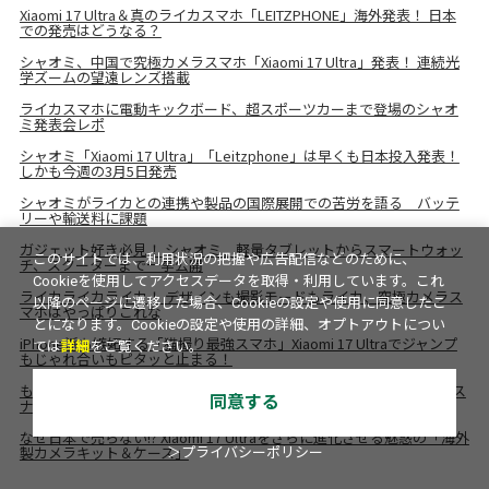
Xiaomi 17 Ultra＆真のライカスマホ「LEITZPHONE」海外発表！ 日本
での発売はどうなる？
シャオミ、中国で究極カメラスマホ「Xiaomi 17 Ultra」発表！ 連続光
学ズームの望遠レンズ搭載
ライカスマホに電動キックボード、超スポーツカーまで登場のシャオ
ミ発表会レポ
シャオミ「Xiaomi 17 Ultra」「Leitzphone」は早くも日本投入発表！
しかも今週の3月5日発売
シャオミがライカとの連携や製品の国際展開での苦労を語る バッテ
リーや輸送料に課題
ガジェット好き必見！ シャオミ、軽量タブレットからスマートウォッ
このサイトでは、利用状況の把握や広告配信などのために、
チ、スクーターまで一挙公開
Cookieを使用してアクセスデータを取得・利用しています。これ
ライカライカライカ！ デザインも撮影モードもライカ、究極カメラス
以降のページに遷移した場合、Cookieの設定や使用に同意したこ
マホはやっぱりこれな
とになります。Cookieの設定や使用の詳細、オプトアウトについ
iPhone派も嫉妬する「猫撮り最強スマホ」Xiaomi 17 Ultraでジャンプ
ては
詳細
をご覧ください。
もじゃれ合いもピタッと止まる！
もうデジカメはいらない？ シャオミのLeitzphoneが魅せる極上の猫ス
同意する
ナップ
なぜ日本で売らない!? Xiaomi 17 Ultraをさらに進化させる魅惑の「海外
製カメラキット＆ケース」
＞プライバシーポリシー