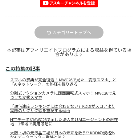
カテゴリートップへ
本記事はアフィリエイトプログラムによる収益を得ている場
合があります
この特集の記事
スマホの祭典が完全復活！ MWC26で見た「変態スマホ」と
「AIネットワーク」の熱狂を振り返る
分離式アクションカメラに画面回転式スマホ！ MWC26で見
つけた変態スマホ
「通信速度ランキングには合わせない」KDDIがスコアより
実際のサクサク感を重視する理由
NTTデータがMWC26で示した法人向けAIエージェントの現在
地 3領域で実用段階に
大阪・堺の元液晶工場が日本の未来を救う!? KDDIの規格外
なAIデータセンター戦略とは？