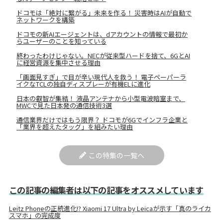
ドコモは「絶対に繋がる」未来を作る！ 災害時はAIが自動で
ネットワークを構築
ドコモの新AIエージェントは、dアカウントの情報で最初か
らユーザーのことを知っている
終わったわけじゃない。NECが従来型ハードを捨て、6GとAI
に経営資源を集中させる理由
「画面見すぎ」で目が辛い現代人を救う！ 電子ペーパーラ
イクなTCLの独自ディスプレーが有機ELに進化
日本の叡智が集結！ 液晶アンテナから小型電波暗室まで、
MWCで見た日本発の通信技術3選
通信業界だけではもう限界？ ドコモが6Gでインフラ企業と
「業界を超えたタッグ」を組みたい理由
この特集の一覧へ
この記事の編集者は以下の記事をオススメしています
Leitz Phoneの正統進化!? Xiaomi 17 Ultra by Leicaが示す「真のライカ
スマホ」の完成度