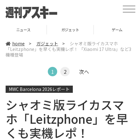
t
o
g
g
l
ス
ガジェット
ゲーム
グル
e
n
a
home
>
ガジェット
>
シャオミ版ライカスマホ
v
「Leitzphone」を早くも実機レポ！ 「Xiaomi 17 Ultra」など3
i
機種登場
g
a
t
i
1
2
次へ
o
n
MWC Barcelona 2026レポート
シャオミ版ライカスマ
ホ「Leitzphone」を早
くも実機レポ！