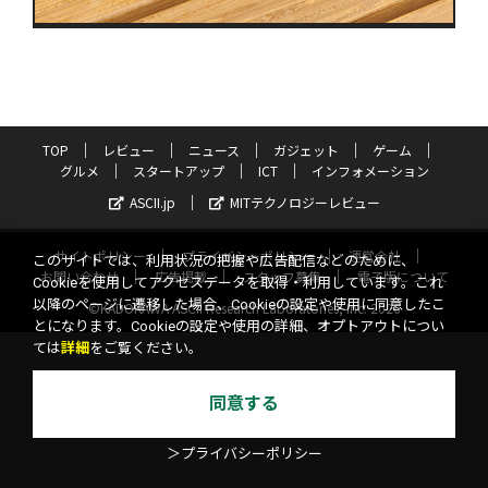
TOP
レビュー
ニュース
ガジェット
ゲーム
グルメ
スタートアップ
ICT
インフォメーション
ASCII.jp
MITテクノロジーレビュー
サイトポリシー
プライバシーポリシー
運営会社
このサイトでは、利用状況の把握や広告配信などのために、
お問い合わせ
広告掲載
スタッフ募集
電子版について
Cookieを使用してアクセスデータを取得・利用しています。これ
以降のページに遷移した場合、Cookieの設定や使用に同意したこ
©KADOKAWA ASCII Research Laboratories, Inc. 2026
とになります。Cookieの設定や使用の詳細、オプトアウトについ
ては
詳細
をご覧ください。
同意する
＞プライバシーポリシー