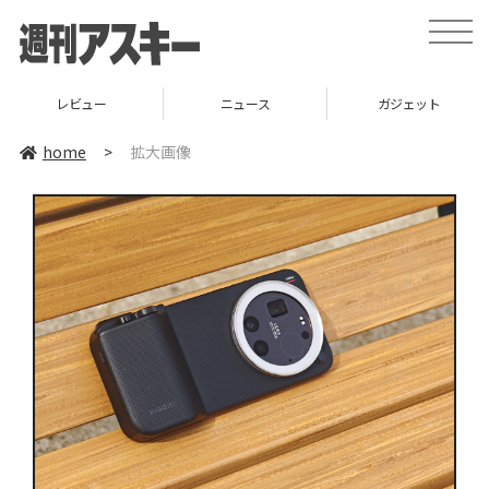
toggle
naviga
レビュー
ニュース
ガジェット
home
>
拡大画像