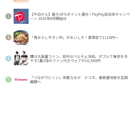
【今日から】最大30％ポイント還元！PayPay自治体キャンペ
ーン 2026年8月開始分
「鬼おろし牛タン丼」がおいしそ！夏限定で1110円～
腰は大風量ファン、背中はペルチェ冷却。ダブルで身体を冷
やす1着2役のファン付きウェアが10,980円
「つながりにくい」改善なるか ドコモ、最新基地局を全国
展開へ