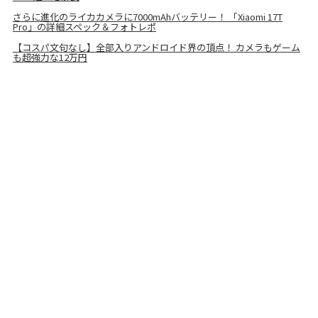
さらに進化のライカカメラに7000mAhバッテリー！ 「Xiaomi 17T
Pro」の詳細スペック＆フォトレポ
【コスパ文句なし】全部入りアンドロイド界の頂点！ カメラもゲーム
も超強力な12万円