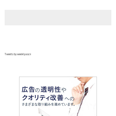
Tweets by weeklyascii