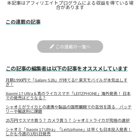
本記事はアフィリエイトプログラムによる収益を得ている場
合があります
この連載の記事
この連載の一覧へ
この記事の編集者は以下の記事をオススメしています
月額1990円で「Galaxy S26」が持てる!? 楽天モバイルが本気出しす
ぎ！
Xiaomi 17 Ultra＆真のライカスマホ「LEITZPHONE」海外発表！ 日本
での発売はどうなる？
シャオミがライカとの連携や製品の国際展開での苦労を語る バッテ
リーや輸送料に課題
25万円でスマホ買う？ カメラ買う？ シャオミ×ライカが究極の選択
シャオミ「Xiaomi 17 Ultra」「Leitzphone」は早くも日本投入発表！
しかも今週の3月5日発売