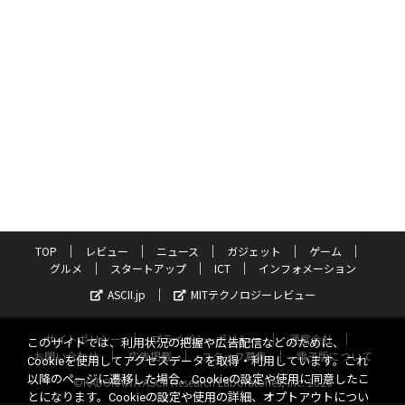
TOP
レビュー
ニュース
ガジェット
ゲーム
グルメ
スタートアップ
ICT
インフォメーション
ASCII.jp
MITテクノロジーレビュー
サイトポリシー
プライバシーポリシー
運営会社
このサイトでは、利用状況の把握や広告配信などのために、
お問い合わせ
広告掲載
スタッフ募集
電子版について
Cookieを使用してアクセスデータを取得・利用しています。これ
以降のページに遷移した場合、Cookieの設定や使用に同意したこ
©KADOKAWA ASCII Research Laboratories, Inc. 2026
とになります。Cookieの設定や使用の詳細、オプトアウトについ