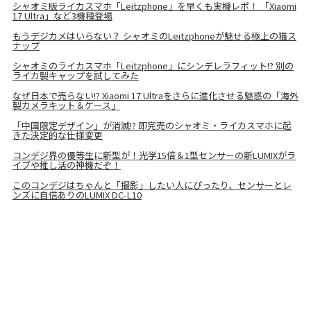
シャオミ版ライカスマホ「Leitzphone」を早くも実機レポ！ 「Xiaomi
17 Ultra」など3機種登場
もうデジカメはいらない？ シャオミのLeitzphoneが魅せる極上の猫ス
ナップ
シャオミのライカスマホ「Leitzphone」にシンデレラフィット!? 別の
ライカ製キャップを試してみた
なぜ日本で売らない!? Xiaomi 17 Ultraをさらに進化させる魅惑の「海外
製カメラキット＆ケース」
「中国限定デザイン」が消滅!? 即完売のシャオミ・ライカスマホに起
きた決定的な仕様変更
コンデジ界の優等生に新型が！光学15倍＆1型センサーの新LUMIXがラ
イブや推し活の神機だぞ！
このコンデジはちゃんと「撮影」したい人にぴったり、センサーとレ
ンズに自信ありのLUMIX DC-L10