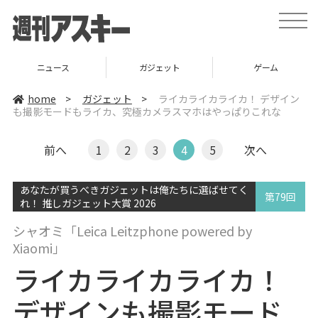
t
o
g
g
l
ニュース
ガジェット
ゲーム
e
n
a
home
>
ガジェット
>
ライカライカライカ！ デザイン
v
も撮影モードもライカ、究極カメラスマホはやっぱりこれな
i
g
a
t
前へ
1
2
3
4
5
次へ
i
o
n
あなたが買うべきガジェットは俺たちに選ばせてく
第79回
れ！ 推しガジェット大賞 2026
シャオミ「Leica Leitzphone powered by
Xiaomi」
ライカライカライカ！
デザインも撮影モード