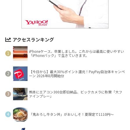
アクセスランキング
iPhoneケース、卒業しました。これからは最高に使いやすい
「iPhoneバック」で生きていきます。
【今日から】最大30％ポイント還元！PayPay自治体キャンペ
ーン 2026年8月開始分
熊本にエアコン300台即日納品、ビックカメラに称賛「大フ
ァインプレー」
「鬼おろし牛タン丼」がおいしそ！夏限定で1110円～