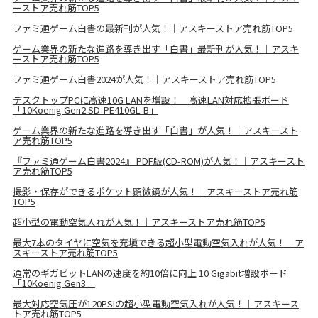
ーストア売れ筋TOP5
ファミ通ゲーム白書の最新刊が人気！｜アスキーストア売れ筋TOP5
ゲーム業界の新たな進路を導き出す「白書」最新刊が人気！｜アスキ
ーストア売れ筋TOP5
ファミ通ゲーム白書2024が人気！｜アスキーストア売れ筋TOP5
デスクトップPCに高速10G LANを増設！ 高速LAN対応拡張ボード
「10Koenig Gen2 SD-PE410GL-B」
ゲーム業界の新たな進路を導き出す「白書」が人気！｜アスキースト
ア売れ筋TOP5
『ファミ通ゲーム白書2024』 PDF版(CD-ROM)が人気！｜アスキースト
ア売れ筋TOP5
撮影・保存ができるポケット顕微鏡が人気！｜アスキーストア売れ筋
TOP5
超小型の電動空気入れが人気！｜アスキーストア売れ筋TOP5
最大7本のタイヤに空気を充塡できる超小型電動空気入れが人気！｜ア
スキーストア売れ筋TOP5
通常のギガビットLANの速度を約10倍に向上 10 Gigabit増設ボード
「10Koenig Gen3」
最大対応空気圧が120PSIの超小型電動空気入れが人気！｜アスキース
トア売れ筋TOP5