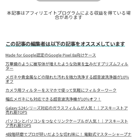
本記事はアフィリエイトプログラムによる収益を得ている場
合があります
この記事の編集者は以下の記事をオススメしています
Made for Google認定のGoogle Pixel 8a向けケース
万華鏡のように被写体が増えたような効果を生みだすプリズムフィル
ター
メガネや貴金属などの隠れた汚れを強力洗浄する超音波洗浄器が10％
オフ
カメラ用フィルターをスマホで使って気軽にフィルターワーク
幅広メガネにも対応できる超音波洗浄機が10％オフ！
Galaxy S24シリーズ対応のガラスフィルムが人気！｜アスキーストア
売れ筋TOP5
パソコンとパソコンをつなぐリンクケーブルが人気！｜アスキースト
ア売れ筋TOP5
4段階研磨でプロが研いだような切れ味に！ 電動式マスターシャープナ