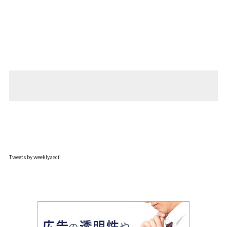
Tweets by weeklyascii