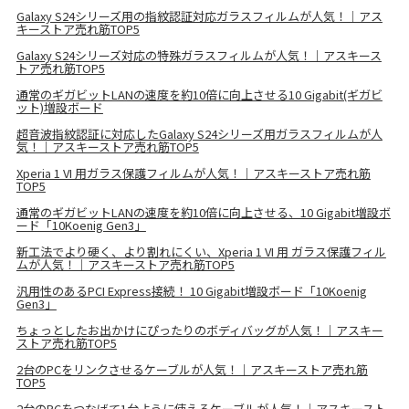
Galaxy S24シリーズ用の指紋認証対応ガラスフィルムが人気！｜アス
キーストア売れ筋TOP5
Galaxy S24シリーズ対応の特殊ガラスフィルムが人気！｜アスキース
トア売れ筋TOP5
通常のギガビットLANの速度を約10倍に向上させる10 Gigabit(ギガビ
ット)増設ボード
超音波指紋認証に対応したGalaxy S24シリーズ用ガラスフィルムが人
気！｜アスキーストア売れ筋TOP5
Xperia 1 VI 用ガラス保護フィルムが人気！｜アスキーストア売れ筋
TOP5
通常のギガビットLANの速度を約10倍に向上させる、10 Gigabit増設ボ
ード「10Koenig Gen3」
新工法でより硬く、より割れにくい、Xperia 1 VI 用 ガラス保護フィル
ムが人気！｜アスキーストア売れ筋TOP5
汎用性のあるPCI Express接続！ 10 Gigabit増設ボード「10Koenig
Gen3」
ちょっとしたお出かけにぴったりのボディバッグが人気！｜アスキー
ストア売れ筋TOP5
2台のPCをリンクさせるケーブルが人気！｜アスキーストア売れ筋
TOP5
2台のPCをつなげて1台ように使えるケーブルが人気！｜アスキースト