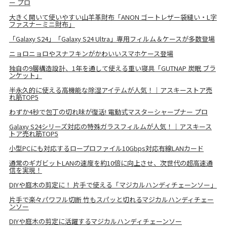
ー プロ
大きく開いて使いやすい山羊革財布「ANON ゴートレザー袋縫い・L字
ファスナーミニ財布」
「Galaxy S24」「Galaxy S24 Ultra」専用フィルム＆ケースが多数登場
ニョロニョロやスナフキンがかわいいスマホケース登場
独自の9層構造設計、1年を通して使える重い寝具「GUTNAP 炭眠 ブラ
ンケット」
半永久的に使える高機能な除湿アイテムが人気！｜アスキーストア売
れ筋TOP5
わずか4秒で包丁の切れ味が復活! 電動式マスターシャープナー プロ
Galaxy S24シリーズ対応の特殊ガラスフィルムが人気！｜アスキース
トア売れ筋TOP5
小型PCにも対応するロープロファイル10Gbps対応有線LANカード
通常のギガビットLANの速度を約10倍に向上させ、次世代の超高速通
信を実現！
DIYや庭木の剪定に！ 片手で使える「マジカルハンディチェーンソー」
片手で楽々パワフル切断 竹もスパッと切れるマジカルハンディチェー
ンソー
DIYや庭木の剪定に活躍するマジカルハンディチェーンソー