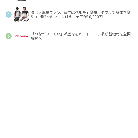
腰は大風量ファン、背中はペルチェ冷却。ダブルで身体を冷
やす1着2役のファン付きウェアが10,980円
「つながりにくい」改善なるか ドコモ、最新基地局を全国
展開へ