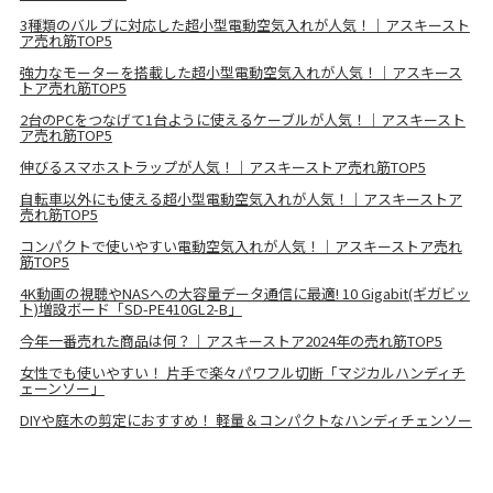
3種類のバルブに対応した超小型電動空気入れが人気！｜アスキースト
ア売れ筋TOP5
強力なモーターを搭載した超小型電動空気入れが人気！｜アスキース
トア売れ筋TOP5
2台のPCをつなげて1台ように使えるケーブルが人気！｜アスキースト
ア売れ筋TOP5
伸びるスマホストラップが人気！｜アスキーストア売れ筋TOP5
自転車以外にも使える超小型電動空気入れが人気！｜アスキーストア
売れ筋TOP5
コンパクトで使いやすい電動空気入れが人気！｜アスキーストア売れ
筋TOP5
4K動画の視聴やNASへの大容量データ通信に最適! 10 Gigabit(ギガビッ
ト)増設ボード「SD-PE410GL2-B」
今年一番売れた商品は何？｜アスキーストア2024年の売れ筋TOP5
女性でも使いやすい！ 片手で楽々パワフル切断「マジカルハンディチ
ェーンソー」
DIYや庭木の剪定におすすめ！ 軽量＆コンパクトなハンディチェンソー