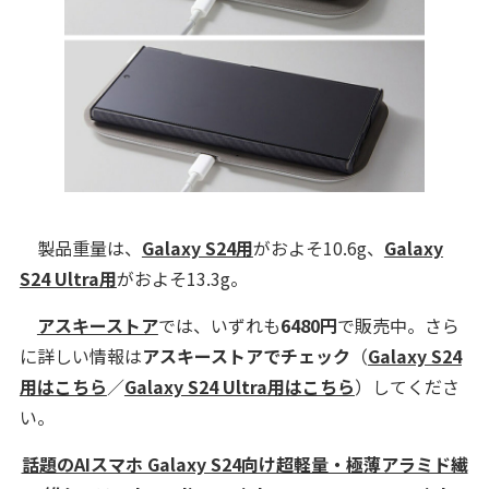
製品重量は、
Galaxy S24用
がおよそ10.6g、
Galaxy
S24 Ultra用
がおよそ13.3g。
アスキーストア
では、いずれも
6480円
で販売中。さら
に詳しい情報は
アスキーストアでチェック
（
Galaxy S24
用はこちら
／
Galaxy S24 Ultra用はこちら
）してくださ
い。
話題のAIスマホ Galaxy S24向け超軽量・極薄アラミド繊