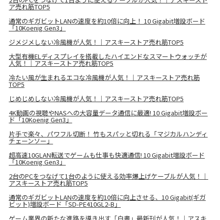
ア売れ筋TOP5
通常のギガビットLANの速度を約10倍に向上！ 10 Gigabit増設ボード
「10Koenig Gen3」
ジメジメしない冷風機が人気！｜アスキーストア売れ筋TOP5
大型有機ELディスプレイを搭載したハイエンドなスマートウォッチが
人気！｜アスキーストア売れ筋TOP5
冷たい風が生まれるエコな冷風機が人気！｜アスキーストア売れ筋
TOP5
じめじめしない冷風機が人気！｜アスキーストア売れ筋TOP5
4K動画の視聴やNASへの大容量データ通信に最適! 10 Gigabit増設ボー
ド「10Koenig Gen3」
片手で楽々、パワフル切断！ 竹もスパッと切れる「マジカルハンディ
チェーンソー」
超高速10GLAN転送でゲームも仕事も快適通信! 10 Gigabit増設ボード
「10Koenig Gen3」
2台のPCをつなげて1台のように使える効率爆上げケーブルが人気！｜
アスキーストア売れ筋TOP5
通常のギガビットLANの速度を約10倍に向上させる、10 Gigabit(ギガ
ビット)増設ボード「SD-PE410GL2-B」
ゲーム業界の新たな進路を導き出す「白書」最新刊が人気！｜アスキ