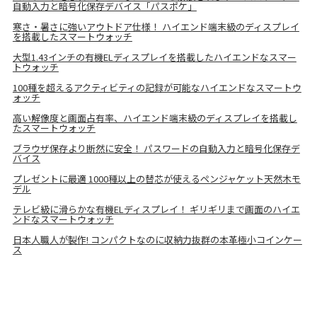
自動入力と暗号化保存デバイス「パスポケ」
寒さ・暑さに強いアウトドア仕様！ ハイエンド端末級のディスプレイ
を搭載したスマートウォッチ
大型1.43インチの有機ELディスプレイを搭載したハイエンドなスマー
トウォッチ
100種を超えるアクティビティの記録が可能なハイエンドなスマートウ
ォッチ
高い解像度と画面占有率、ハイエンド端末級のディスプレイを搭載し
たスマートウォッチ
ブラウザ保存より断然に安全！ パスワードの自動入力と暗号化保存デ
バイス
プレゼントに最適 1000種以上の替芯が使えるペンジャケット天然木モ
デル
テレビ級に滑らかな有機ELディスプレイ！ ギリギリまで画面のハイエ
ンドなスマートウォッチ
日本人職人が製作! コンパクトなのに収納力抜群の本革極小コインケー
ス