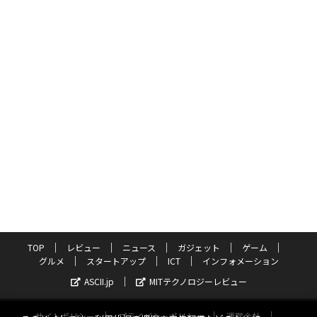
TOP
レビュー
ニュース
ガジェット
ゲーム
グルメ
スタートアップ
ICT
インフォメーション
ASCII.jp
MITテクノロジーレビュー
サイトポリシー
プライバシーポリシー
運営会社