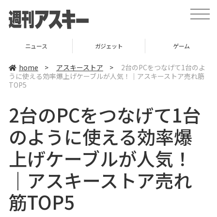
t
o
g
g
l
ニュース
ガジェット
ゲーム
e
n
a
home
>
アスキーストア
>
2台のPCをつなげて1台のよ
v
うに使える効率爆上げケーブルが人気！｜アスキーストア売れ筋
i
TOP5
g
a
t
2台のPCをつなげて1台
i
o
n
のように使える効率爆
上げケーブルが人気！
｜アスキーストア売れ
筋TOP5