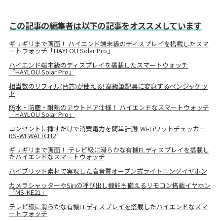
この記事の編集者は以下の記事をオススメしています
ギリギリまで画面！ ハイエンド端末級のディスプレイを搭載したスマ
ートウォッチ「HAYLOU Solar Pro」
ハイエンド端末級のディスプレイを搭載したスマートウォッチ
「HAYLOU Solar Pro」
相当数のリフィル(替芯)が使える! 高級筆記具に変身するペンジャケッ
ト
防水・防塵・耐熱のアウトドア仕様！ ハイエンドなスマートウォッチ
「HAYLOU Solar Pro」
コンセントに挿すだけで消費電力を簡単計測! Wi-Fiワットチェッカー
RS-WFWATTCH2
ギリギリまで画面！ テレビ級に滑らかな有機ELディスプレイを搭載し
たハイエンドなスマートウォッチ
ハイブリッド素材で実現した高音質オープン式ライトニングイヤホン
カメラシャッターやSiriの呼び出し機能も備えるリモコン搭載イヤホン
「MS-KE21」
テレビ級に滑らかな有機ELディスプレイを搭載したハイエンドなスマ
ートウォッチ