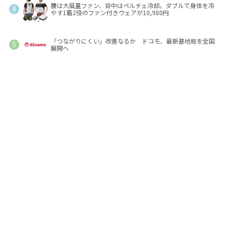
腰は大風量ファン、背中はペルチェ冷却。ダブルで身体を冷
やす1着2役のファン付きウェアが10,980円
「つながりにくい」改善なるか ドコモ、最新基地局を全国
展開へ