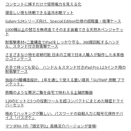
コンセントに挿すだけで使用電力を見える化
寝苦しい夜も快眠できる温冷水眠マット
Galaxy S24シリーズ向け、Special Edition仕様の超軽量・極薄ケース
1000種以上の替芯を無改造でそのまま装着できる天然木ペンジャケッ
ト
耐衝撃素材+二重構造でiPadをしっかり守る、360度回転するハンド
ル、スタンド付き耐衝撃ケース
さまざまな小物を収納可能 日本の工場で日本人職人が製作した本革極
小コインケース
片手で持っても安心 ハンドル＆スタンド付きiPad Pro 12.9インチ用の
耐衝撃ケース
独自の9層構造設計、1年を通して使える重い寝具「GUTNAP 炭眠 ブラ
ンケット」
旅館のような贅沢ご飯を自宅で味わえる土鍋炊飯器
120のビットと5つの役割ツールを超コンパクトにまとめた精密ドライ
バーセット
極めてハッキングが難しい、パスワードの自動入力と暗号化保存デバ
イス「パスポケ」
マツダRX-7の『頭文字D』高橋涼介バージョンが登場!