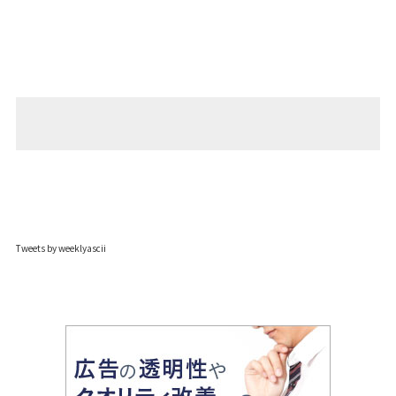
Tweets by weeklyascii