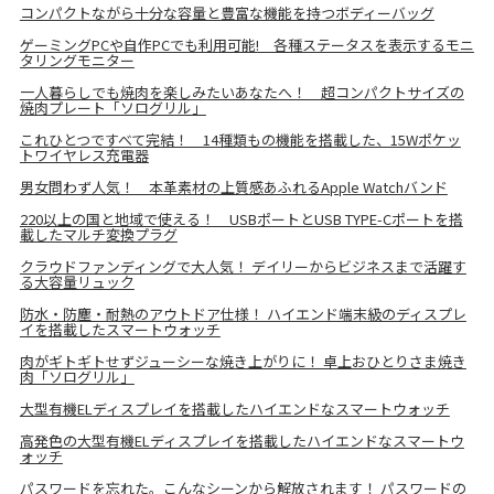
コンパクトながら十分な容量と豊富な機能を持つボディーバッグ
ゲーミングPCや自作PCでも利用可能! 各種ステータスを表示するモニ
タリングモニター
一人暮らしでも焼肉を楽しみたいあなたへ！ 超コンパクトサイズの
焼肉プレート「ソログリル」
これひとつですべて完結！ 14種類もの機能を搭載した、15Wポケッ
トワイヤレス充電器
男女問わず人気！ 本革素材の上質感あふれるApple Watchバンド
220以上の国と地域で使える！ USBポートとUSB TYPE-Cポートを搭
載したマルチ変換プラグ
クラウドファンディングで大人気！ デイリーからビジネスまで活躍す
る大容量リュック
防水・防塵・耐熱のアウトドア仕様！ ハイエンド端末級のディスプレ
イを搭載したスマートウォッチ
肉がギトギトせずジューシーな焼き上がりに！ 卓上おひとりさま焼き
肉「ソログリル」
大型有機ELディスプレイを搭載したハイエンドなスマートウォッチ
高発色の大型有機ELディスプレイを搭載したハイエンドなスマートウ
ォッチ
パスワードを忘れた。こんなシーンから解放されます！ パスワードの