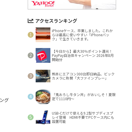
アクセスランキング
iPhoneケース、卒業しました。これか
らは最高に使いやすい「iPhoneバッ
ク」で生きていきます。
【今日から】最大30％ポイント還元！
PayPay自治体キャンペーン 2026年8月
開始分
熊本にエアコン300台即日納品、ビック
カメラに称賛「大ファインプレー」
「鬼おろし牛タン丼」がおいしそ！夏限
定で1110円～
ング
USB-Cだけで使える9.2型サブディスプ
レイ登場 HDMI不要でPCケース内にも
設置可能