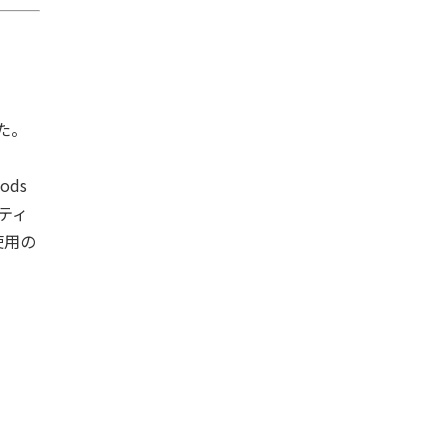
した。
ods
ティ
使用の