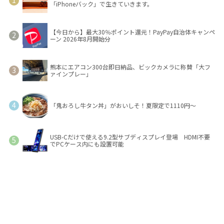
「iPhoneバック」で生きていきます。
【今日から】最大30％ポイント還元！PayPay自治体キャンペ
ーン 2026年8月開始分
熊本にエアコン300台即日納品、ビックカメラに称賛「大フ
ァインプレー」
「鬼おろし牛タン丼」がおいしそ！夏限定で1110円～
USB-Cだけで使える9.2型サブディスプレイ登場 HDMI不要
でPCケース内にも設置可能