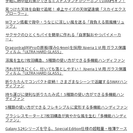
手軽に熱中症対策ができるミストスタンドがクーポンで1000円オフ！
見つけた天体を自動で追尾！ 卓上サイズの天体望遠鏡「スカイエクス
プローラー」
Wファン搭載で背中・うなじに涼しい風を送る「背負える扇風機リュ
ック」
サクサクのひとくちパイを簡単に作れる「自家製おやつパイメーカ
ー」
Dragontrail(R)Proの原板(厚み0.4mm)を採用! Xperia 1 VI 用 ガラス保護
フィルム「ULTRA HARD GLASS」
涼風を生む7枚羽構造、5種類の使い方ができる多機能ハンディファン
汚れが付きにくく、付いても落としやすい！ Xperia 1 VI 用 ガラス保護
フィルム「ULTRA HARD GLASS」
折りたたんでコンパクト収納！ さまざまなシーンで活躍する5WAYハン
ディファン
持ち運びに便利な折りたたみ式！ 5種類の使い方ができる多機能ハン
ディファン
5種類の使い方ができる フレキシブルに変形する多機能ハンディファン
ブラシレスモーターと7枚羽構造が爽やかな風を生む「多機能ハンディ
ファン」
Galaxy S24シリーズを守る、Special Edition仕様の超軽量・極薄ケース