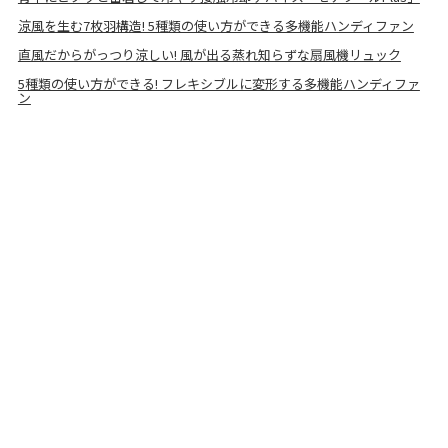
涼風を生む7枚羽構造! 5種類の使い方ができる多機能ハンディファン
直風だからがっつり涼しい! 風が出る蒸れ知らずな扇風機リュック
5種類の使い方ができる! フレキシブルに変形する多機能ハンディファ
ン