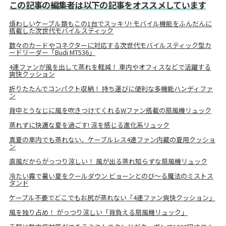
この記事の編集者は以下の記事をオススメしています
煩わしいケーブル類もこの1台でスッキリ! モバイル機能をふんだんに
搭載した次世代モバイルスティック
数々のカードやコネクターに対応する次世代モバイルスティック型カ
ードリーダー「Budi MT536」
4連ファンが風を出して蒸れを軽減！ 車内やオフィスなどで活躍する
爽快クッション
折りたたんでコンパクト収納！ 持ち運びに便利な多機能ハンディファ
ン
背中とうなじに風を吹きつけてくれるWファン搭載の扇風機リュック
蒸れずに快適な夏を過ごす! 涼を感じる進化系リュック
真夏の車内でも蒸れない、ケーブルレス4連ファン内蔵の夏用クッショ
ン
直風だからがっつり涼しい！ 風が出る蒸れ知らずな扇風機リュック
冷たい霧で暑い夏をクールダウン ビョーンとのび～る魔法のミストス
タンド
ケーブル不要でどこでもお尻が蒸れない「4連ファン爽快クッション」
風を独り占め！ がっつり涼しい「背負える扇風機リュック」