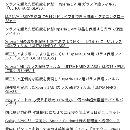
クラスを超えた超強度を体験！ Xperia 1 VI 用 ガラス保護フィルム
「ULTRA HARD GLASS」
M.2 NVMe SSDを簡単に外付けドライブ化できる防塵・防滴エンクロー
ジャー
クラスを超えた超強度を体験! Xperia 1 VIの液晶を保護するガラス保護
フィルム
Xperia 1 VIの液晶を保護！ 新工法でより硬く、より割れにくいガラス
保護フィルム「ULTRA HARD GLASS」
新工法でより硬く、より割れにくい！ Xperia 10 VI 用 ガラス保護フィ
ルム「SUPER TOUGH GLASS」
Xperia 1 VI用ガラス保護フィルム「ULTRA HARD GLASS」は欠け・割れ
に驚くほど強い！
新工法で圧倒的な強度を実現したXperia 10 VI用ガラス保護フィルム
超強度を実現したXperia 1 VI用ガラス保護フィルム「ULTRA HARD
GLASS」
出先でノートPCも使える最大100W出力、2万mAh超大容量モバイルバ
ッテリー
朝に弱い方必見! 強制的に立たせて二度寝を防止する目覚ましマット
Galaxy S24シリーズ向け、Special Edition仕様の超軽量・極薄ケース
背中にピタッと密着して冷やす接触冷却デバイス「セナクールPlus」