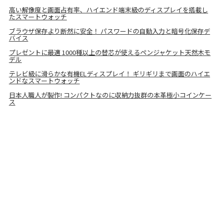
高い解像度と画面占有率、ハイエンド端末級のディスプレイを搭載し
たスマートウォッチ
ブラウザ保存より断然に安全！ パスワードの自動入力と暗号化保存デ
バイス
プレゼントに最適 1000種以上の替芯が使えるペンジャケット天然木モ
デル
テレビ級に滑らかな有機ELディスプレイ！ ギリギリまで画面のハイエ
ンドなスマートウォッチ
日本人職人が製作! コンパクトなのに収納力抜群の本革極小コインケー
ス