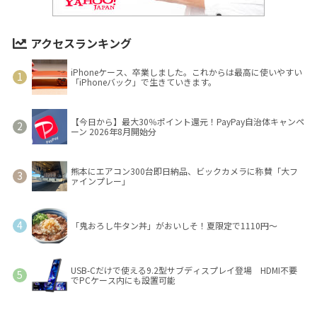
アクセスランキング
iPhoneケース、卒業しました。これからは最高に使いやすい
「iPhoneバック」で生きていきます。
【今日から】最大30％ポイント還元！PayPay自治体キャンペ
ーン 2026年8月開始分
熊本にエアコン300台即日納品、ビックカメラに称賛「大フ
ァインプレー」
「鬼おろし牛タン丼」がおいしそ！夏限定で1110円～
USB-Cだけで使える9.2型サブディスプレイ登場 HDMI不要
でPCケース内にも設置可能