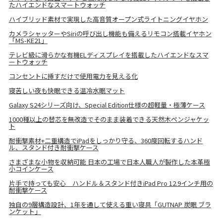
たハイエンドなスマートウォッチ
ハイブリッド素材で実現した高音質オープン式ライトニングイヤホン
カメラシャッターやSiriの呼び出し機能も備えるリモコン搭載イヤホン
「MS-KE21」
テレビ級に滑らかな有機ELディスプレイを搭載したハイエンドなスマ
ートウォッチ
コンセントに挿すだけで使用電力を見える化
寝苦しい夜も快眠できる温冷水眠マット
Galaxy S24シリーズ向け、Special Edition仕様の超軽量・極薄ケース
1000種以上の替芯を無改造でそのまま装着できる天然木ペンジャケッ
ト
耐衝撃素材+二重構造でiPadをしっかり守る、360度回転するハンド
ル、スタンド付き耐衝撃ケース
さまざまな小物を収納可能 日本の工場で日本人職人が製作した本革極
小コインケース
片手で持っても安心 ハンドル＆スタンド付きiPad Pro 12.9インチ用の
耐衝撃ケース
独自の9層構造設計、1年を通して使える重い寝具「GUTNAP 炭眠 ブラ
ンケット」