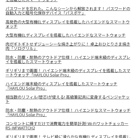
パスワードを忘れた。こんなシーンから解放されます！ パスワードの
自動入力と暗号化保存デバイス「パスポケ」
高発色の大型有機ELディスプレイを搭載したハイエンドなスマートウ
ォッチ
大型有機ELディスプレイを搭載したハイエンドなスマートウォッチ
肉がギトギトせずジューシーな焼き上がりに！ 卓上おひとりさま焼き
肉「ソログリル」
防水・防塵・耐熱のアウトドア仕様！ ハイエンド端末級のディスプレ
イを搭載したスマートウォッチ
ギリギリまで画面！ ハイエンド端末級のディスプレイを搭載したスマ
ートウォッチ「HAYLOU Solar Pro」
ハイエンド端末級のディスプレイを搭載したスマートウォッチ
「HAYLOU Solar Pro」
相当数のリフィル(替芯)が使える! 高級筆記具に変身するペンジャケッ
ト
防水・防塵・耐熱のアウトドア仕様！ ハイエンドなスマートウォッチ
「HAYLOU Solar Pro」
コンセントに挿すだけで消費電力を簡単計測! Wi-Fiワットチェッカー
RS-WFWATTCH2
ギリギリまで画面！ テレビ級に滑らかな有機ELディスプレイを搭載し