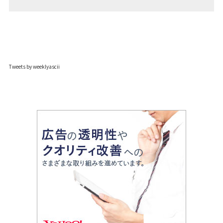
Tweets by weeklyascii