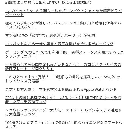
旅館のような贅沢ご飯を自宅で味わえる土鍋炊飯器
120のビットと5つの役割ツールを超コンパクトにまとめた精密ドライ
バーセット
極めてハッキングが難しい、パスワードの自動入力と暗号化保存デバ
イス「パスポケ」
マツダRX-7の『頭文字D』高橋涼介バージョンが登場!
コンパクトながら十分な容量と豊富な機能を持つボディーバッグ
ゲーミングPCや自作PCでも利用可能! 各種ステータスを表示するモニ
タリングモニター
一人暮らしでも焼肉を楽しみたいあなたへ！ 超コンパクトサイズの
焼肉プレート「ソログリル」
これひとつですべて完結！ 14種類もの機能を搭載した、15Wポケッ
トワイヤレス充電器
男女問わず人気！ 本革素材の上質感あふれるApple Watchバンド
220以上の国と地域で使える！ USBポートとUSB TYPE-Cポートを搭
載したマルチ変換プラグ
クラウドファンディングで大人気！ デイリーからビジネスまで活躍す
る大容量リュック
100種を超えるアクティビティの記録が可能なハイエンドなスマートウ
ォッチ