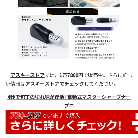
アスキーストア
では、
1万7800
円
で販売中。さらに詳し
い情報は
アスキーストアでチェック
してください。
4秒で包丁の切れ味が復活! 電動式マスターシャープナー
プロ