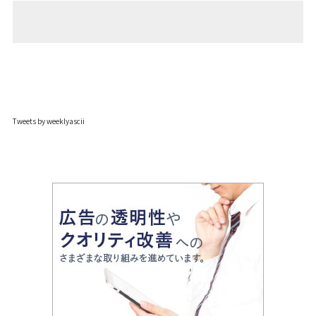
Tweets by weeklyascii