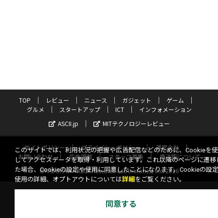
TOP
レビュー
ニュース
ガジェット
ゲーム
グルメ
スタートアップ
ICT
インフォメーション
ASCII.jp
MITテクノロジーレビュー
サイトポリシー
プライバシーポリシー
運営会社
このサイトでは、利用状況の把握や広告配信などのために、Cookieを
お問い合わせ
広告掲載
スタッフ募集
電子版について
してアクセスデータを取得・利用しています。これ以降のページに遷移
た場合、Cookieの設定や使用に同意したことになります。Cookieの設
©KADOKAWA ASCII Research Laboratories, Inc. 2026
使用の詳細、オプトアウトについては
詳細
をご覧ください。
同意する