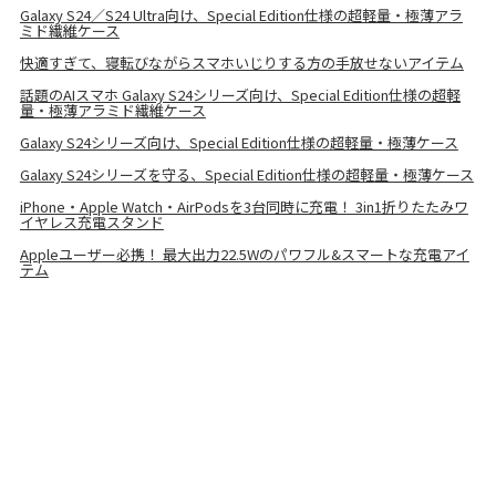
Galaxy S24／S24 Ultra向け、Special Edition仕様の超軽量・極薄アラ
ミド繊維ケース
快適すぎて、寝転びながらスマホいじりする方の手放せないアイテム
話題のAIスマホ Galaxy S24シリーズ向け、Special Edition仕様の超軽
量・極薄アラミド繊維ケース
Galaxy S24シリーズ向け、Special Edition仕様の超軽量・極薄ケース
Galaxy S24シリーズを守る、Special Edition仕様の超軽量・極薄ケース
iPhone・Apple Watch・AirPodsを3台同時に充電！ 3in1折りたたみワ
イヤレス充電スタンド
Appleユーザー必携！ 最大出力22.5Wのパワフル&スマートな充電アイ
テム