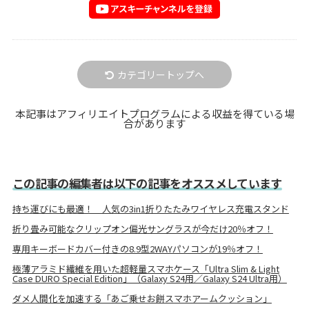
カテゴリートップへ
本記事はアフィリエイトプログラムによる収益を得ている場
合があります
この記事の編集者は以下の記事をオススメしています
持ち運びにも最適！ 人気の3in1折りたたみワイヤレス充電スタンド
折り畳み可能なクリップオン偏光サングラスが今だけ20％オフ！
専用キーボードカバー付きの8.9型2WAYパソコンが19％オフ！
極薄アラミド繊維を用いた超軽量スマホケース「Ultra Slim & Light
Case DURO Special Edition」（Galaxy S24用／Galaxy S24 Ultra用）
ダメ人間化を加速する「あご乗せお餅スマホアームクッション」