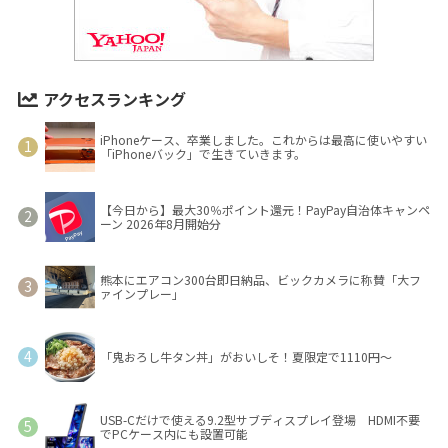
アクセスランキング
iPhoneケース、卒業しました。これからは最高に使いやすい
「iPhoneバック」で生きていきます。
【今日から】最大30％ポイント還元！PayPay自治体キャンペ
ーン 2026年8月開始分
熊本にエアコン300台即日納品、ビックカメラに称賛「大フ
ァインプレー」
「鬼おろし牛タン丼」がおいしそ！夏限定で1110円～
USB-Cだけで使える9.2型サブディスプレイ登場 HDMI不要
でPCケース内にも設置可能