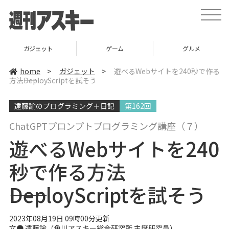
t
o
g
g
l
ガジェット
ゲーム
グルメ
e
n
a
home
>
ガジェット
>
遊べるWebサイトを240秒で作る
v
方法――DeployScriptを試そう
i
g
a
遠藤諭のプログラミング＋日記
第162回
t
i
o
ChatGPTプロンプトプログラミング講座（７）
n
遊べるWebサイトを240
秒で作る方法
――DeployScriptを試そう
2023年08月19日 09時00分更新
文● 遠藤諭（角川アスキー総合研究所 主席研究員）