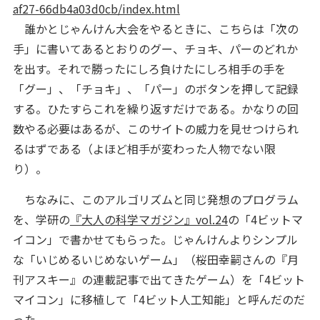
af27-66db4a03d0cb/index.html
誰かとじゃんけん大会をやるときに、こちらは「次の
手」に書いてあるとおりのグー、チョキ、パーのどれか
を出す。それで勝ったにしろ負けたにしろ相手の手を
「グー」、「チョキ」、「パー」のボタンを押して記録
する。ひたすらこれを繰り返すだけである。かなりの回
数やる必要はあるが、このサイトの威力を見せつけられ
るはずである（よほど相手が変わった人物でない限
り）。
ちなみに、このアルゴリズムと同じ発想のプログラム
を、学研の
『大人の科学マガジン』vol.24
の「4ビットマ
イコン」で書かせてもらった。じゃんけんよりシンプル
な「いじめるいじめないゲーム」（桜田幸嗣さんの『月
刊アスキー』の連載記事で出てきたゲーム）を「4ビット
マイコン」に移植して「4ビット人工知能」と呼んだのだ
った。