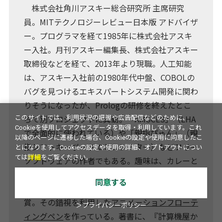
株式会社角川アスキー総合研究所 主席研究
員。MITテクノロジーレビュー日本版 アドバイザ
ー。プログラマを経て1985年に株式会社アスキ
ー入社。月刊アスキー編集長、株式会社アスキー
取締役などを経て、2013年より現職。人工知能
は、アスキー入社前の1980年代中盤、COBOLの
バグを見つけるエキスパートシステム開発に関わ
りそうになったが、Prologの研修を終えたとこ
ろで別プロジェクトに異動。「AMSCLS」（LHA
このサイトでは、利用状況の把握や広告配信などのために、
Cookieを使用してアクセスデータを取得・利用しています。これ
で全面的に使われている）や「親指ぴゅん」（親
以降のページに遷移した場合、Cookieの設定や使用に同意したこ
指シフトキーボードエミュレーター）などフリー
とになります。Cookieの設定や使用の詳細、オプトアウトについ
ては
詳細
をご覧ください。
ソフトウェアの作者でもある。趣味は、カレーと
錯視と文具作り。2018、2019年に日本基礎心理
同意する
学会の「錯視・錯聴コンテスト」で２年連続入
賞。その錯視を利用した
アニメーションフローテ
＞プライバシーポリシー
ィングペン
を作っている。著書に、『計算機屋か