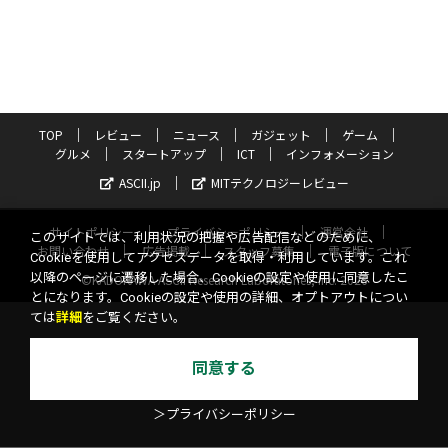
TOP
レビュー
ニュース
ガジェット
ゲーム
グルメ
スタートアップ
ICT
インフォメーション
ASCII.jp
MITテクノロジーレビュー
サイトポリシー
プライバシーポリシー
運営会社
このサイトでは、利用状況の把握や広告配信などのために、
お問い合わせ
広告掲載
スタッフ募集
電子版について
Cookieを使用してアクセスデータを取得・利用しています。これ
以降のページに遷移した場合、Cookieの設定や使用に同意したこ
©KADOKAWA ASCII Research Laboratories, Inc. 2026
とになります。Cookieの設定や使用の詳細、オプトアウトについ
ては
詳細
をご覧ください。
同意する
＞プライバシーポリシー