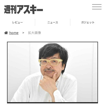
toggle
naviga
レビュー
ニュース
ガジェット
home
>
拡大画像