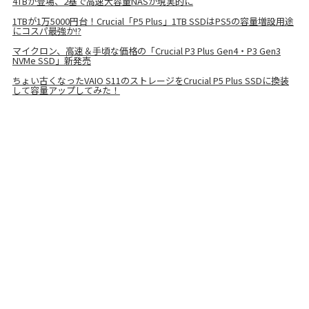
4TBが登場、2基で高速大容量NASが現実的に
1TBが1万5000円台！Crucial「P5 Plus」1TB SSDはPS5の容量増設用途
にコスパ最強か!?
マイクロン、高速＆手頃な価格の「Crucial P3 Plus Gen4・P3 Gen3
NVMe SSD」新発売
ちょい古くなったVAIO S11のストレージをCrucial P5 Plus SSDに換装
して容量アップしてみた！