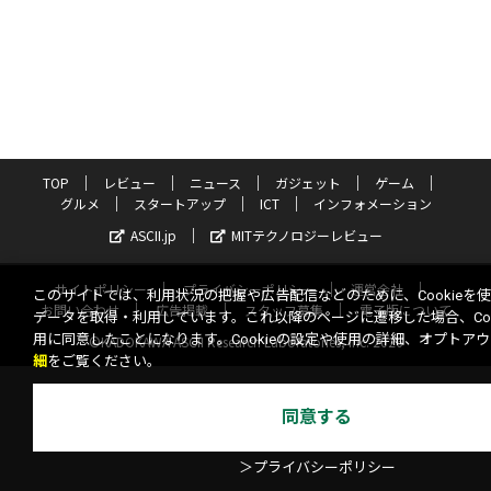
TOP
レビュー
ニュース
ガジェット
ゲーム
グルメ
スタートアップ
ICT
インフォメーション
ASCII.jp
MITテクノロジーレビュー
サイトポリシー
プライバシーポリシー
運営会社
このサイトでは、利用状況の把握や広告配信などのために、Cookieを
お問い合わせ
広告掲載
スタッフ募集
電子版について
データを取得・利用しています。これ以降のページに遷移した場合、Coo
用に同意したことになります。Cookieの設定や使用の詳細、オプトア
©KADOKAWA ASCII Research Laboratories, Inc. 2026
細
をご覧ください。
同意する
＞プライバシーポリシー